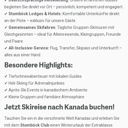
✔
Deutschsprachige Reiseleitung:
Unsere erfahrenen Guides
begleiten Sie direkt vor Ort – persönlich, kompetent und engagiert.
✔
Stumböck Lodges & Hotels:
Komfortable Unterkünfte direkt
an der Piste – exklusiv für unsere Gäste.
✔
Gemeinsames Skifahren:
Tägliche Gruppen-Skitouren mit
Gleichgesinnten – ideal für Alleinreisende, Kleingruppen, Freunde
und Paare.
✔
All-Inclusive-Service:
Flug, Transfer, Skipass und Unterkunft –
alles aus einer Hand.
Besondere Highlights:
✔
Tiefschneeabenteuer mit lokalen Guides
✔
Heli-Skiing für Adrenalinjunkies
✔
Après-Ski Events in kanadischem Ambiente
✔
Kleine Gruppen und familiäre Atmosphäre
Jetzt Skireise nach Kanada buchen!
Tauchen Sie ein in die verschneite Welt Kanadas und erleben Sie
mit dem
Stumböck Club
einen Winterurlaub der Extraklasse.