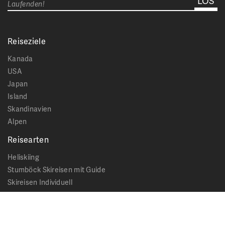
Laufenden!
Reiseziele
Kanada
USA
Japan
Island
Skandinavien
Alpen
Reisearten
Heliskiing
Stumböck Skireisen mit Guide
Skireisen Individuell
Catskiing
Stopover
Extras & Ausflüge