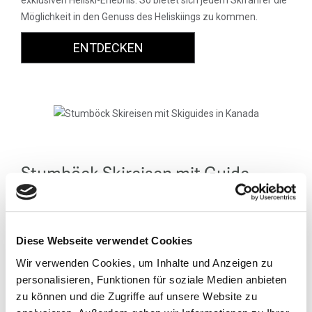
exklusiven Heliski-Erlebnis. So bietet sich jedem Skifahrer die
Möglichkeit in den Genuss des Heliskiings zu kommen.
ENTDECKEN
Stumböck Skireisen mit Guide
Die Stumböck-Skisafaris - besondere Skireisen
Das Original kommt vom Stumböck Club.
Diese Webseite verwendet Cookies
Wir verwenden Cookies, um Inhalte und Anzeigen zu
Getreu unserem Motto "skiing with friends" begleitet Sie auf
personalisieren, Funktionen für soziale Medien anbieten
den Stumböck-Skisafaris in Kanada und USA immer einer
zu können und die Zugriffe auf unsere Website zu
unserer Stumböck-Ski-Guides und führt Sie zu den besten