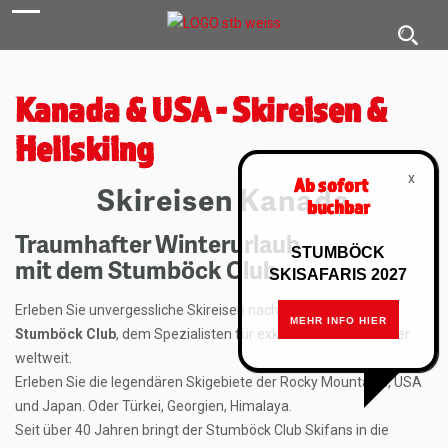
navigation
Toggl
navig
Kanada & USA - Skireisen &
Heliskiing
x
Ab sofort
Skireisen Kanada
buchbar
Traumhafter Winterurlaub
STUMBÖCK
mit dem Stumböck Club
SKISAFARIS 2027
Erleben Sie unvergessliche Skireisen nach Kanada mit dem
MEHR INFO HIER
Stumböck Club
, dem Spezialisten für exklusive Ski-Abenteuer
weltweit.
Erleben Sie die legendären Skigebiete der Rocky Mountains, USA
und Japan. Oder Türkei, Georgien, Himalaya.
Seit über 40 Jahren bringt der Stumböck Club Skifans in die