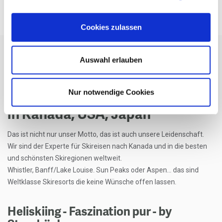
Cookies zulassen
Auswahl erlauben
ÜBER UNS
Nur notwendige Cookies
„skiing with friends“ - Skifahren
in Kanada, USA, Japan
Das ist nicht nur unser Motto, das ist auch unsere Leidenschaft.
Wir sind der Experte für Skireisen nach Kanada und in die besten
und schönsten Skiregionen weltweit.
Whistler, Banff/Lake Louise. Sun Peaks oder Aspen... das sind
Weltklasse Skiresorts die keine Wünsche offen lassen.
Heliskiing - Faszination pur - by