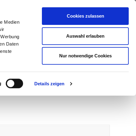
ews
Über uns
Anfragen
Cookies zulassen
le Medien
ir
Auswahl erlauben
, Werbung
ren Daten
ienste
Nur notwendige Cookies
g
Details zeigen
wir melden uns umgehend bei Ihnen.