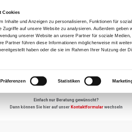
t Cookies
Reiseziele
Reisearten
Service & N
 Inhalte und Anzeigen zu personalisieren, Funktionen für sozia
e Zugriffe auf unsere Website zu analysieren. Außerdem geben w
rwendung unserer Website an unsere Partner für soziale Medien
re Partner führen diese Informationen möglicherweise mit weite
Neues Angebot
ereitgestellt haben oder die sie im Rahmen Ihrer Nutzung der D
"Keine Anfrage zu gross, kein Detail zu klein"
Präferenzen
Statistiken
Marketin
u Ihrer Skireise haben - einfach unser Anfrageformular ausfüllen, 
Einfach nur Beratung gewünscht?
Dann können Sie hier auf unser
Kontaktformular
wechseln