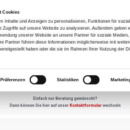
t Cookies
Reiseziele
Reisearten
Service & N
 Inhalte und Anzeigen zu personalisieren, Funktionen für sozia
e Zugriffe auf unsere Website zu analysieren. Außerdem geben w
rwendung unserer Website an unsere Partner für soziale Medien
re Partner führen diese Informationen möglicherweise mit weite
Neues Angebot
ereitgestellt haben oder die sie im Rahmen Ihrer Nutzung der D
"Keine Anfrage zu gross, kein Detail zu klein"
Präferenzen
Statistiken
Marketin
u Ihrer Skireise haben - einfach unser Anfrageformular ausfüllen, 
Einfach nur Beratung gewünscht?
Dann können Sie hier auf unser
Kontaktformular
wechseln