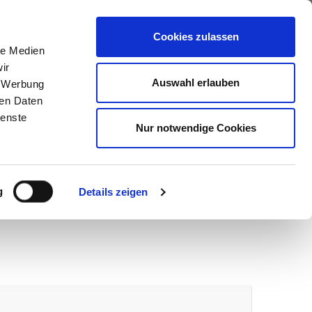
ews
Über uns
Anfragen
Cookies zulassen
le Medien
ir
Auswahl erlauben
, Werbung
ren Daten
ienste
Nur notwendige Cookies
g
Details zeigen
wir melden uns umgehend bei Ihnen.