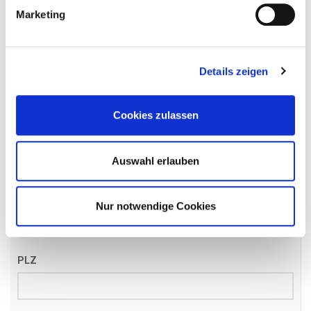
Name
*
Marketing
Details zeigen
Email
*
Cookies zulassen
Telefon
*
Auswahl erlauben
Straße
Nur notwendige Cookies
PLZ