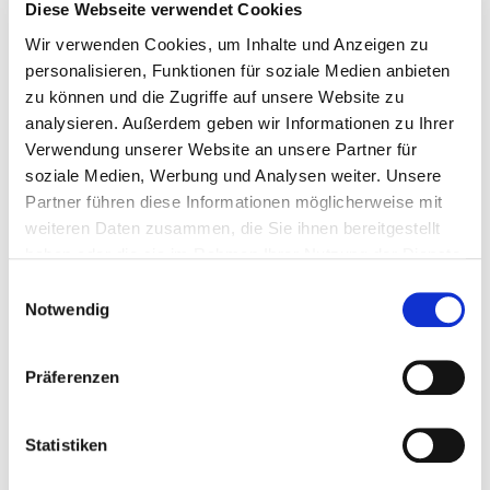
Diese Webseite verwendet Cookies
Bitte bieten Sie mir Flüge an
Wir verwenden Cookies, um Inhalte und Anzeigen zu
personalisieren, Funktionen für soziale Medien anbieten
zu können und die Zugriffe auf unsere Website zu
analysieren. Außerdem geben wir Informationen zu Ihrer
Verwendung unserer Website an unsere Partner für
soziale Medien, Werbung und Analysen weiter. Unsere
Persönliche Daten
Partner führen diese Informationen möglicherweise mit
weiteren Daten zusammen, die Sie ihnen bereitgestellt
Felder mit * sind Pflichtfelder
haben oder die sie im Rahmen Ihrer Nutzung der Dienste
gesammelt haben.
Einwilligungsauswahl
Notwendig
Anrede
Präferenzen
Vorname
*
Statistiken