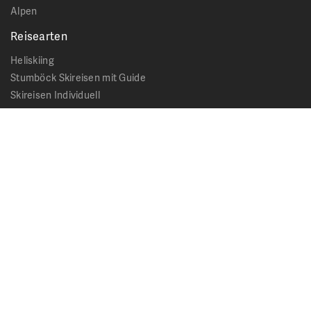
Alpen
Reisearten
Heliskiing
Stumböck Skireisen mit Guide
Skireisen Individuell
Catskiing
Stopover
Extras & Ausflüge
Rechtliches
Impressum
Datenschutz
AGB - Allgemeine Geschäftsbedingungen
Formblatt Pauschalreise
Cookie Hinweis
Service & News