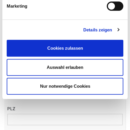
Name
*
Marketing
Details zeigen
Email
*
Cookies zulassen
Telefon
*
Auswahl erlauben
Straße
Nur notwendige Cookies
PLZ