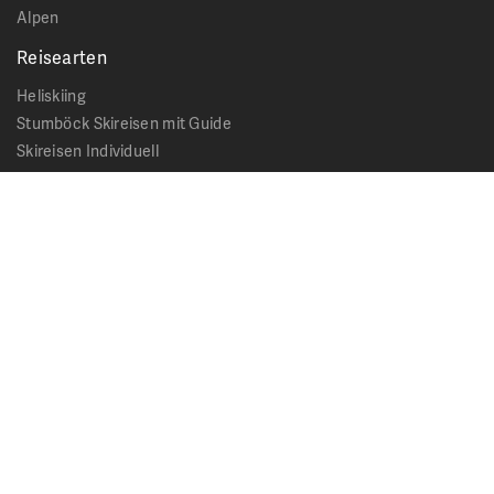
Alpen
Reisearten
Heliskiing
Stumböck Skireisen mit Guide
Skireisen Individuell
Catskiing
Stopover
Extras & Ausflüge
Rechtliches
Impressum
Datenschutz
AGB - Allgemeine Geschäftsbedingungen
Formblatt Pauschalreise
Cookie Hinweis
Service & News