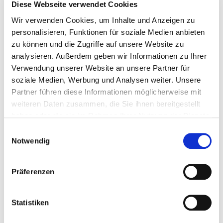
Diese Webseite verwendet Cookies
Bitte bieten Sie mir Flüge an
Wir verwenden Cookies, um Inhalte und Anzeigen zu
personalisieren, Funktionen für soziale Medien anbieten
zu können und die Zugriffe auf unsere Website zu
analysieren. Außerdem geben wir Informationen zu Ihrer
Verwendung unserer Website an unsere Partner für
soziale Medien, Werbung und Analysen weiter. Unsere
Persönliche Daten
Partner führen diese Informationen möglicherweise mit
weiteren Daten zusammen, die Sie ihnen bereitgestellt
Felder mit * sind Pflichtfelder
haben oder die sie im Rahmen Ihrer Nutzung der Dienste
gesammelt haben.
Einwilligungsauswahl
Notwendig
Anrede
Präferenzen
Vorname
*
Statistiken