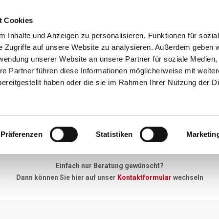
t Cookies
Reiseziele
Reisearten
Service & N
 Inhalte und Anzeigen zu personalisieren, Funktionen für sozia
e Zugriffe auf unsere Website zu analysieren. Außerdem geben w
rwendung unserer Website an unsere Partner für soziale Medien
re Partner führen diese Informationen möglicherweise mit weite
Neues Angebot
ereitgestellt haben oder die sie im Rahmen Ihrer Nutzung der D
"Keine Anfrage zu gross, kein Detail zu klein"
Präferenzen
Statistiken
Marketin
u Ihrer Skireise haben - einfach unser Anfrageformular ausfüllen, 
Einfach nur Beratung gewünscht?
Dann können Sie hier auf unser
Kontaktformular
wechseln