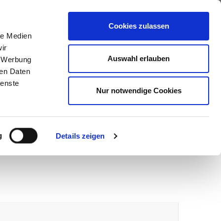
ews
Über uns
Anfragen
Cookies zulassen
le Medien
ir
Auswahl erlauben
, Werbung
ren Daten
ienste
Nur notwendige Cookies
g
Details zeigen
wir melden uns umgehend bei Ihnen.