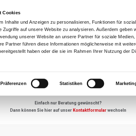
t Cookies
Reiseziele
Reisearten
Service & N
 Inhalte und Anzeigen zu personalisieren, Funktionen für sozia
e Zugriffe auf unsere Website zu analysieren. Außerdem geben w
rwendung unserer Website an unsere Partner für soziale Medien
re Partner führen diese Informationen möglicherweise mit weite
Neues Angebot
ereitgestellt haben oder die sie im Rahmen Ihrer Nutzung der D
"Keine Anfrage zu gross, kein Detail zu klein"
Präferenzen
Statistiken
Marketin
u Ihrer Skireise haben - einfach unser Anfrageformular ausfüllen, 
Einfach nur Beratung gewünscht?
Dann können Sie hier auf unser
Kontaktformular
wechseln