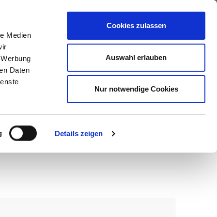
ews
Über uns
Anfragen
Cookies zulassen
le Medien
ir
Auswahl erlauben
, Werbung
ren Daten
ienste
Nur notwendige Cookies
g
Details zeigen
wir melden uns umgehend bei Ihnen.