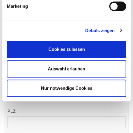
Name
*
Marketing
Details zeigen
Email
*
Cookies zulassen
Telefon
*
Auswahl erlauben
Straße
Nur notwendige Cookies
PLZ