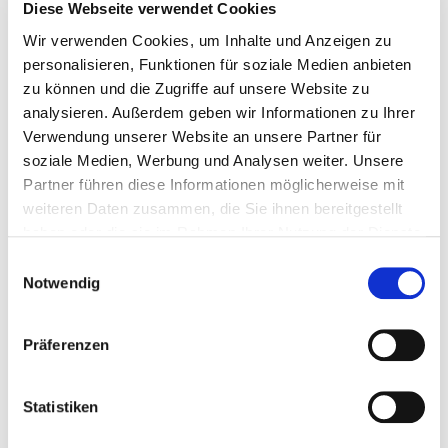
Diese Webseite verwendet Cookies
Bitte bieten Sie mir Flüge an
Wir verwenden Cookies, um Inhalte und Anzeigen zu
personalisieren, Funktionen für soziale Medien anbieten
zu können und die Zugriffe auf unsere Website zu
analysieren. Außerdem geben wir Informationen zu Ihrer
Verwendung unserer Website an unsere Partner für
soziale Medien, Werbung und Analysen weiter. Unsere
Persönliche Daten
Partner führen diese Informationen möglicherweise mit
weiteren Daten zusammen, die Sie ihnen bereitgestellt
Felder mit * sind Pflichtfelder
haben oder die sie im Rahmen Ihrer Nutzung der Dienste
gesammelt haben.
Einwilligungsauswahl
Notwendig
Anrede
Präferenzen
Vorname
*
Statistiken