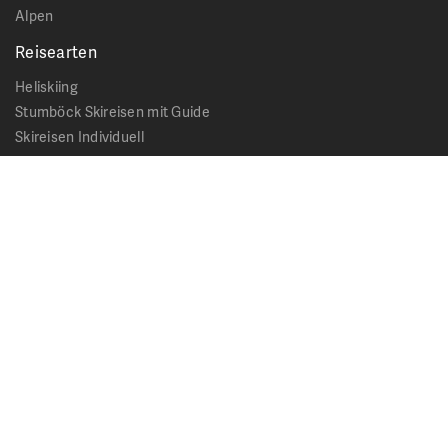
Alpen
Reisearten
Heliskiing
Stumböck Skireisen mit Guide
Skireisen Individuell
Catskiing
Stopover
Extras & Ausflüge
Rechtliches
Impressum
Datenschutz
AGB - Allgemeine Geschäftsbedingungen
Formblatt Pauschalreise
Cookie Hinweis
Service & News