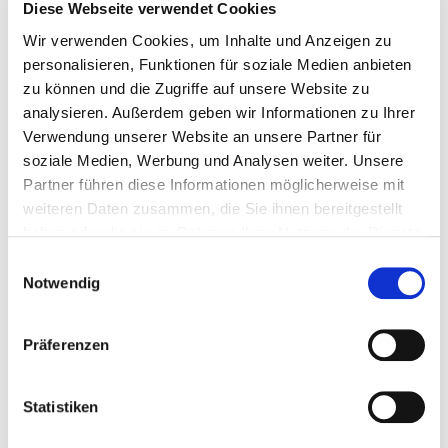
Diese Webseite verwendet Cookies
Bitte bieten Sie mir Flüge an
Wir verwenden Cookies, um Inhalte und Anzeigen zu
personalisieren, Funktionen für soziale Medien anbieten
zu können und die Zugriffe auf unsere Website zu
analysieren. Außerdem geben wir Informationen zu Ihrer
Verwendung unserer Website an unsere Partner für
soziale Medien, Werbung und Analysen weiter. Unsere
Persönliche Daten
Partner führen diese Informationen möglicherweise mit
weiteren Daten zusammen, die Sie ihnen bereitgestellt
Felder mit * sind Pflichtfelder
haben oder die sie im Rahmen Ihrer Nutzung der Dienste
gesammelt haben.
Einwilligungsauswahl
Notwendig
Anrede
Präferenzen
Vorname
*
Statistiken