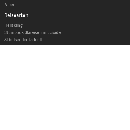
Alpen
Reisearten
Heliskiing
Stumböck Skireisen mit Guide
Skireisen Individuell
Catskiing
Stopover
Extras & Ausflüge
Rechtliches
Impressum
Datenschutz
AGB - Allgemeine Geschäftsbedingungen
Formblatt Pauschalreise
Cookie Hinweis
Service & News