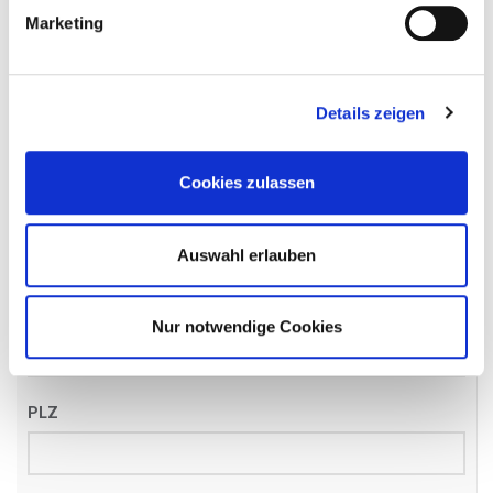
Name
*
Marketing
Details zeigen
Email
*
Cookies zulassen
Telefon
*
Auswahl erlauben
Straße
Nur notwendige Cookies
PLZ