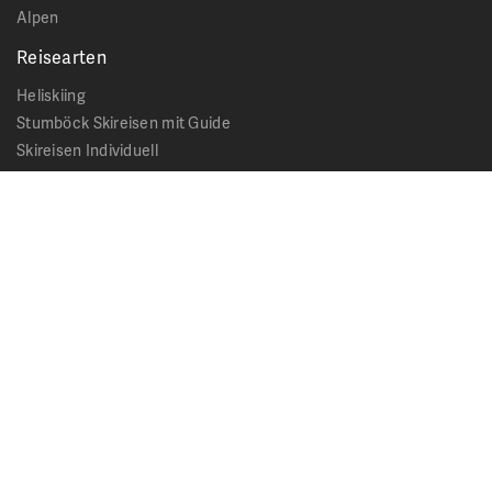
Alpen
Reisearten
Heliskiing
Stumböck Skireisen mit Guide
Skireisen Individuell
Catskiing
Stopover
Extras & Ausflüge
Rechtliches
Impressum
Datenschutz
AGB - Allgemeine Geschäftsbedingungen
Formblatt Pauschalreise
Cookie Hinweis
Service & News