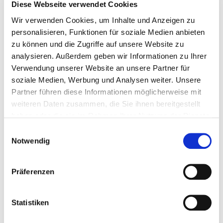
Diese Webseite verwendet Cookies
Bitte bieten Sie mir Flüge an
Wir verwenden Cookies, um Inhalte und Anzeigen zu
personalisieren, Funktionen für soziale Medien anbieten
zu können und die Zugriffe auf unsere Website zu
analysieren. Außerdem geben wir Informationen zu Ihrer
Verwendung unserer Website an unsere Partner für
soziale Medien, Werbung und Analysen weiter. Unsere
Persönliche Daten
Partner führen diese Informationen möglicherweise mit
weiteren Daten zusammen, die Sie ihnen bereitgestellt
Felder mit * sind Pflichtfelder
haben oder die sie im Rahmen Ihrer Nutzung der Dienste
gesammelt haben.
Einwilligungsauswahl
Notwendig
Anrede
Präferenzen
Vorname
*
Statistiken