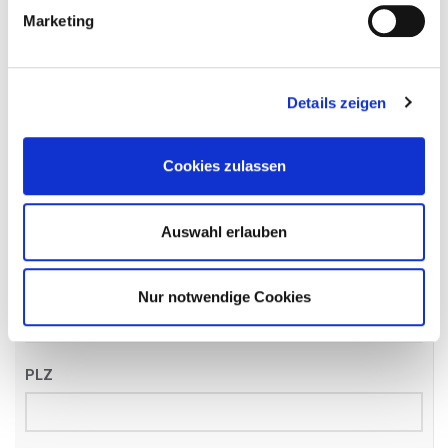
Name
*
Marketing
Details zeigen
Email
*
Cookies zulassen
Telefon
*
Auswahl erlauben
Straße
Nur notwendige Cookies
PLZ