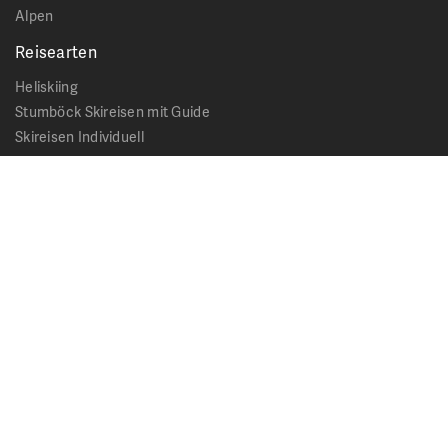
Alpen
Reisearten
Heliskiing
Stumböck Skireisen mit Guide
Skireisen Individuell
Catskiing
Stopover
Extras & Ausflüge
Rechtliches
Impressum
Datenschutz
AGB - Allgemeine Geschäftsbedingungen
Formblatt Pauschalreise
Cookie Hinweis
Service & News