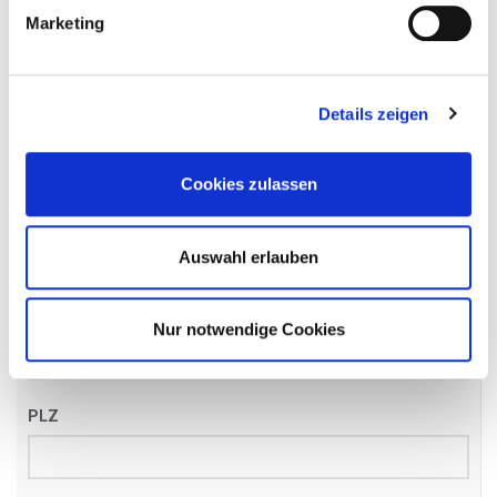
Name
*
Marketing
Details zeigen
Email
*
Cookies zulassen
Telefon
*
Auswahl erlauben
Straße
Nur notwendige Cookies
PLZ