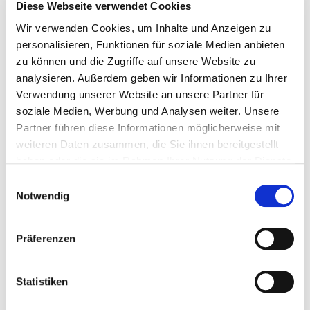
Diese Webseite verwendet Cookies
Bitte bieten Sie mir Flüge an
Wir verwenden Cookies, um Inhalte und Anzeigen zu
personalisieren, Funktionen für soziale Medien anbieten
zu können und die Zugriffe auf unsere Website zu
analysieren. Außerdem geben wir Informationen zu Ihrer
Verwendung unserer Website an unsere Partner für
soziale Medien, Werbung und Analysen weiter. Unsere
Persönliche Daten
Partner führen diese Informationen möglicherweise mit
weiteren Daten zusammen, die Sie ihnen bereitgestellt
Felder mit * sind Pflichtfelder
haben oder die sie im Rahmen Ihrer Nutzung der Dienste
gesammelt haben.
Einwilligungsauswahl
Notwendig
Anrede
Präferenzen
Vorname
*
Statistiken