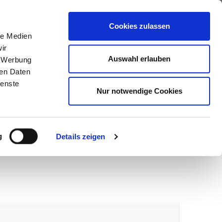
ews
Über uns
Anfragen
Cookies zulassen
le Medien
ir
Auswahl erlauben
, Werbung
ren Daten
ienste
Nur notwendige Cookies
g
Details zeigen
wir melden uns umgehend bei Ihnen.