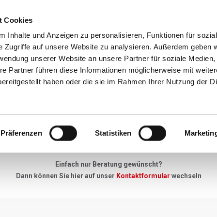
t Cookies
Reiseziele
Reisearten
Service & N
 Inhalte und Anzeigen zu personalisieren, Funktionen für sozia
e Zugriffe auf unsere Website zu analysieren. Außerdem geben w
rwendung unserer Website an unsere Partner für soziale Medien
re Partner führen diese Informationen möglicherweise mit weite
Neues Angebot
ereitgestellt haben oder die sie im Rahmen Ihrer Nutzung der D
"Keine Anfrage zu gross, kein Detail zu klein"
Präferenzen
Statistiken
Marketin
u Ihrer Skireise haben - einfach unser Anfrageformular ausfüllen, 
Einfach nur Beratung gewünscht?
Dann können Sie hier auf unser
Kontaktformular
wechseln