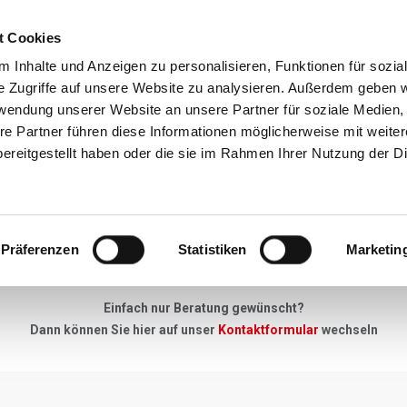
t Cookies
Reiseziele
Reisearten
Service & N
 Inhalte und Anzeigen zu personalisieren, Funktionen für sozia
e Zugriffe auf unsere Website zu analysieren. Außerdem geben w
rwendung unserer Website an unsere Partner für soziale Medien
re Partner führen diese Informationen möglicherweise mit weite
Neues Angebot
ereitgestellt haben oder die sie im Rahmen Ihrer Nutzung der D
"Keine Anfrage zu gross, kein Detail zu klein"
Präferenzen
Statistiken
Marketin
u Ihrer Skireise haben - einfach unser Anfrageformular ausfüllen, 
Einfach nur Beratung gewünscht?
Dann können Sie hier auf unser
Kontaktformular
wechseln