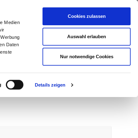
ews
Über uns
Anfragen
Cookies zulassen
le Medien
ir
Auswahl erlauben
, Werbung
ren Daten
ienste
Nur notwendige Cookies
g
Details zeigen
wir melden uns umgehend bei Ihnen.