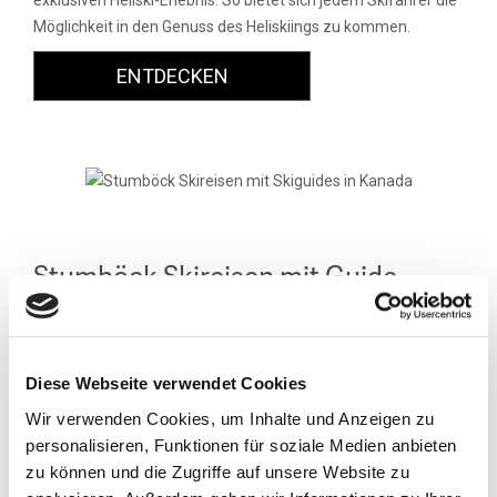
exklusiven Heliski-Erlebnis. So bietet sich jedem Skifahrer die
Möglichkeit in den Genuss des Heliskiings zu kommen.
ENTDECKEN
Stumböck Skireisen mit Guide
Die Stumböck-Skisafaris - besondere Skireisen
Das Original kommt vom Stumböck Club.
Diese Webseite verwendet Cookies
Wir verwenden Cookies, um Inhalte und Anzeigen zu
Getreu unserem Motto "skiing with friends" begleitet Sie auf
personalisieren, Funktionen für soziale Medien anbieten
den Stumböck-Skisafaris in Kanada und USA immer einer
zu können und die Zugriffe auf unsere Website zu
unserer Stumböck-Ski-Guides und führt Sie zu den besten