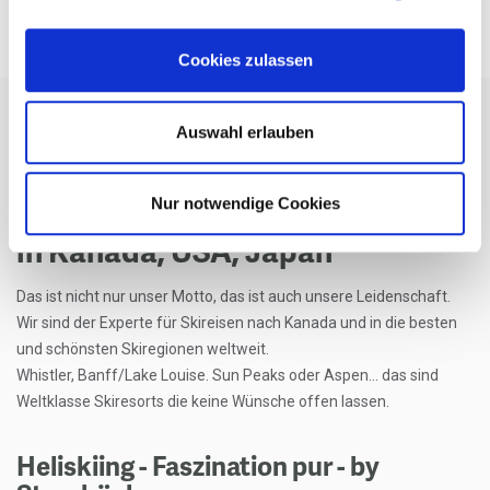
Cookies zulassen
Auswahl erlauben
ÜBER UNS
Nur notwendige Cookies
„skiing with friends“ - Skifahren
in Kanada, USA, Japan
Das ist nicht nur unser Motto, das ist auch unsere Leidenschaft.
Wir sind der Experte für Skireisen nach Kanada und in die besten
und schönsten Skiregionen weltweit.
Whistler, Banff/Lake Louise. Sun Peaks oder Aspen... das sind
Weltklasse Skiresorts die keine Wünsche offen lassen.
Heliskiing - Faszination pur - by