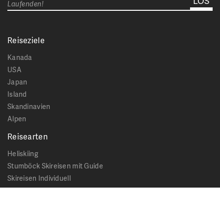
Laufenden!
Reiseziele
Kanada
USA
Japan
Island
Skandinavien
Alpen
Reisearten
Heliskiing
Stumböck Skireisen mit Guide
Skireisen Individuell
Catskiing
Stopover
Extras & Ausflüge