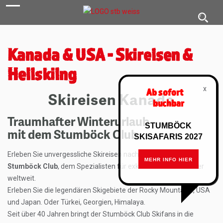
navigation
Toggl
navig
Kanada & USA - Skireisen &
Heliskiing
x
Ab sofort
Skireisen Kanada
buchbar
Traumhafter Winterurlaub
STUMBÖCK
mit dem Stumböck Club
SKISAFARIS 2027
Erleben Sie unvergessliche Skireisen nach Kanada mit dem
MEHR INFO HIER
Stumböck Club
, dem Spezialisten für exklusive Ski-Abenteuer
weltweit.
Erleben Sie die legendären Skigebiete der Rocky Mountains, USA
und Japan. Oder Türkei, Georgien, Himalaya.
Seit über 40 Jahren bringt der Stumböck Club Skifans in die