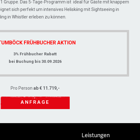
it 1 Gruppe. Das 5-Tage-Programm ist ideal für Gäste mit knappem
gnet sich perfekt um intensives Heliskiing mit Sightseeing in
ing in Whistler erleben zu können.
TUMBÖCK FRÜHBUCHER AKTION
3% Frühbucher Rabatt
bei Buchung bis 30.09.2026
Pro Person
ab € 11.719,-
ANFRAGE
Leistungen