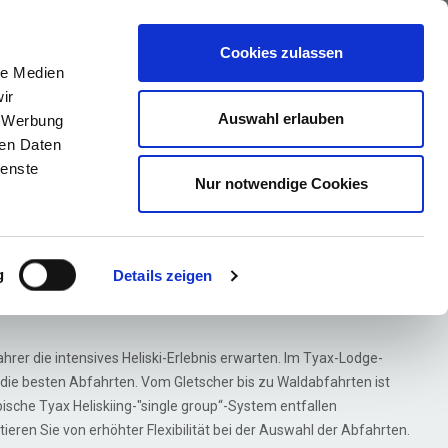
ews
Über uns
Anfragen
Cookies zulassen
le Medien
ir
Auswahl erlauben
, Werbung
ren Daten
ienste
Nur notwendige Cookies
ingle Group
e
g
Details zeigen
hrer die intensives Heliski-Erlebnis erwarten. Im Tyax-Lodge-
u die besten Abfahrten. Vom Gletscher bis zu Waldabfahrten ist
pische Tyax Heliskiing-"single group“-System entfallen
itieren Sie von erhöhter Flexibilität bei der Auswahl der Abfahrten.