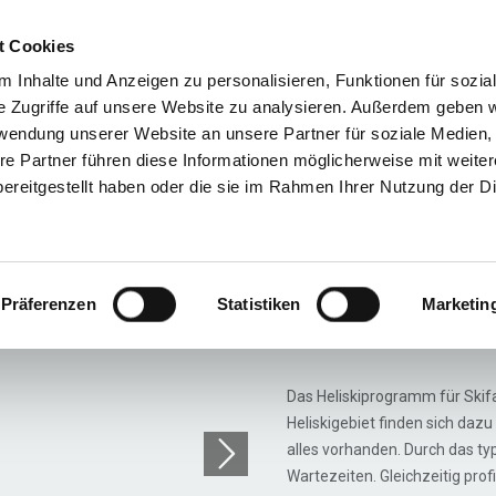
t Cookies
Reiseziele
Reisearten
Service & N
 Inhalte und Anzeigen zu personalisieren, Funktionen für sozia
e Zugriffe auf unsere Website zu analysieren. Außerdem geben w
rwendung unserer Website an unsere Partner für soziale Medien
re Partner führen diese Informationen möglicherweise mit weite
Tyax Lodge Heliskiing
ereitgestellt haben oder die sie im Rahmen Ihrer Nutzung der D
5 Day S
Packag
Präferenzen
Statistiken
Marketin
Das Heliskiprogramm für Skifa
Heliskigebiet finden sich daz
alles vorhanden. Durch das ty
Wartezeiten. Gleichzeitig prof