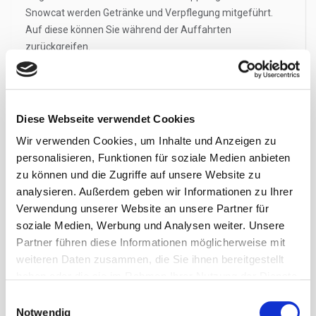
Snowcat werden Getränke und Verpflegung mitgeführt.
Auf diese können Sie während der Auffahrten
zurückgreifen.
Gruppeneinteilung
Diese Webseite verwendet Cookies
Haftungserklärung
Wir verwenden Cookies, um Inhalte und Anzeigen zu
personalisieren, Funktionen für soziale Medien anbieten
Heli- und Catski-Guides
zu können und die Zugriffe auf unsere Website zu
analysieren. Außerdem geben wir Informationen zu Ihrer
Helikopter & Piloten
Verwendung unserer Website an unsere Partner für
soziale Medien, Werbung und Analysen weiter. Unsere
Höhenlage
Partner führen diese Informationen möglicherweise mit
weiteren Daten zusammen, die Sie ihnen bereitgestellt
Höhenmeter (HM)
haben oder die sie im Rahmen Ihrer Nutzung der Dienste
gesammelt haben.
Einwilligungsauswahl
Kleidung
Notwendig