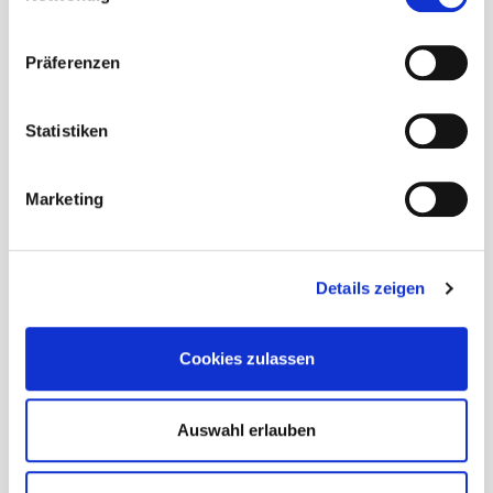
Lawinenrucksack
Präferenzen
Leihski für die Heli- & Catski-Tage
Statistiken
Mindestalter
Marketing
Sicherheitstraining
Skikönnen
Details zeigen
Snowboarder
Cookies zulassen
Schnee, Wetter & Temperaturen
Rückerstattung & garantierte Höhenmeter
Auswahl erlauben
Stornierung & Rücktritt