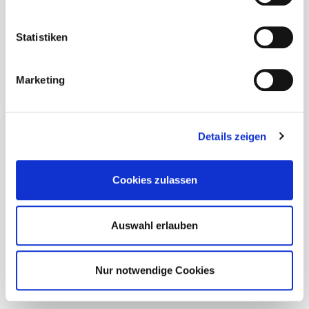
Reisebestätigung
Statistiken
Reiseleitung & Stumböck-Büro Kanada
Skikönnen & Gruppeneinteilung
Marketing
Skipässe
Details zeigen
Transfer
Trinkgeld
Cookies zulassen
Verlängerungen
Auswahl erlauben
Verpflegung
Nur notwendige Cookies
Versicherungen