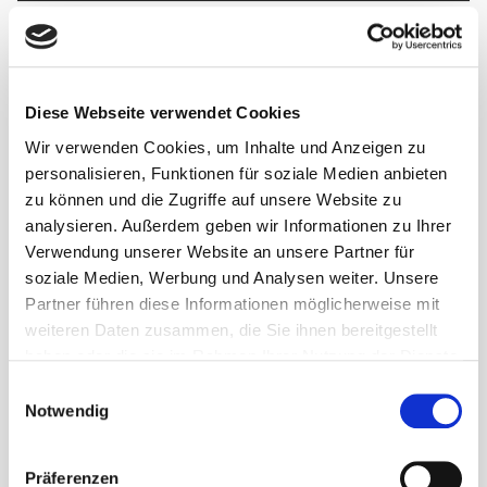
Heli- & Cat-Skiprogramme mit unseren Partnern
Hotel & Zimmerausstattung
Diese Webseite verwendet Cookies
Kinderermäßigung Kanada/USA
Wir verwenden Cookies, um Inhalte und Anzeigen zu
personalisieren, Funktionen für soziale Medien anbieten
Leihski & Leihboards
zu können und die Zugriffe auf unsere Website zu
analysieren. Außerdem geben wir Informationen zu Ihrer
Leistungs- & Preis-Änderungen vor
Verwendung unserer Website an unsere Partner für
soziale Medien, Werbung und Analysen weiter. Unsere
Vertragsabschluss
Partner führen diese Informationen möglicherweise mit
weiteren Daten zusammen, die Sie ihnen bereitgestellt
MIndestteilnehmerzahl
haben oder die sie im Rahmen Ihrer Nutzung der Dienste
gesammelt haben.
Mobilitätseinschränkung
Einwilligungsauswahl
Notwendig
Rauchen
Präferenzen