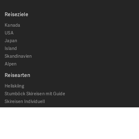
Reiseziele
Kanada
USA
Japan
Island
Skandinavien
Alpen
Reisearten
Heliskiing
Stumböck Skireisen mit Guide
Skireisen Individuell
Catskiing
Stopover
Extras & Ausflüge
Rechtliches