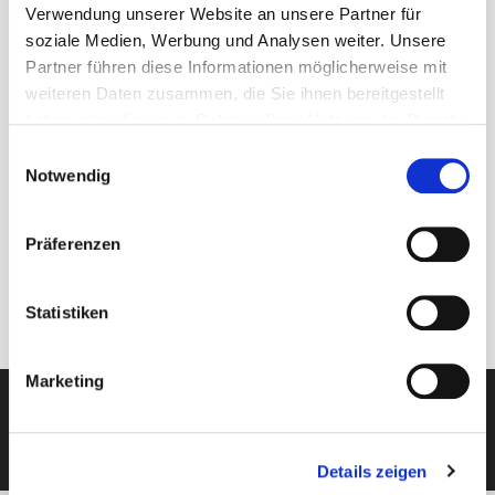
Verwendung unserer Website an unsere Partner für
New Years Heli
soziale Medien, Werbung und Analysen weiter. Unsere
Partner führen diese Informationen möglicherweise mit
Heli First Timer Skisafari
weiteren Daten zusammen, die Sie ihnen bereitgestellt
Heli 2 Skisafari
haben oder die sie im Rahmen Ihrer Nutzung der Dienste
gesammelt haben.
Einwilligungsauswahl
Heli 3 Skisafari
Notwendig
Heli 4 Skisafari
Präferenzen
Kootenay Heli Cat
Heli Powder Highway
Statistiken
Marketing
KOSTENLOSE BERATUNG
Details zeigen