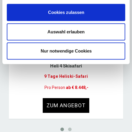
Cookies zulassen
Stumböck empfiehlt
Aktuelle Angebote
Auswahl erlauben
Nur notwendige Cookies
Heli 4 Skisafari
9 Tage Heliski-Safari
Pro Person
ab € 8.448,-
ZUM ANGEBOT