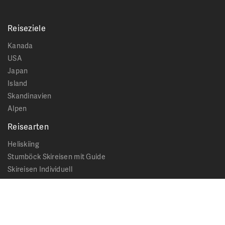
Reiseziele
Kanada
USA
Japan
Island
Skandinavien
Alpen
Reisearten
Heliskiing
Stumböck Skireisen mit Guide
Skireisen Individuell
Catskiing
Stopover
Extras & Ausflüge
Rechtliches