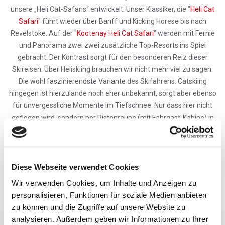
unsere „Heli Cat-Safaris“ entwickelt. Unser Klassiker, die "
Heli Cat
Safari
" führt wieder über Banff und Kicking Horese bis nach
Revelstoke. Auf der "
Kootenay Heli Cat Safari
" werden mit Fernie
und Panorama zwei zwei zusätzliche Top-Resorts ins Spiel
gebracht. Der Kontrast sorgt für den besonderen Reiz dieser
Skireisen. Über Heliskiing brauchen wir nicht mehr viel zu sagen.
Die wohl faszinierendste Variante des Skifahrens. Catskiing
hingegen ist hierzulande noch eher unbekannt, sorgt aber ebenso
für unvergessliche Momente im Tiefschnee. Nur dass hier nicht
geflogen wird, sondern per Pistenraupe (mit Fahrgast-Kabine) in
entlegene Bergregionen zu den Pulverschnee-Revieren gefahren
wird.
Sie sind sich noch nicht sicher, was am besten zu Ihnen passt?
Diese Webseite verwendet Cookies
Fragen Sie am besten unser Experten Team >>
kostenlose
Wir verwenden Cookies, um Inhalte und Anzeigen zu
Beratung
personalisieren, Funktionen für soziale Medien anbieten
zu können und die Zugriffe auf unsere Website zu
analysieren. Außerdem geben wir Informationen zu Ihrer