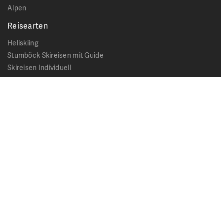
Alpen
Reisearten
Heliskiing
Stumböck Skireisen mit Guide
Skireisen Individuell
Catskiing
Stopover
Extras & Ausflüge
Rechtliches
Impressum
Datenschutz
AGB - Allgemeine Geschäftsbedingungen
Formblatt Pauschalreise
Cookie Hinweis
Service & News