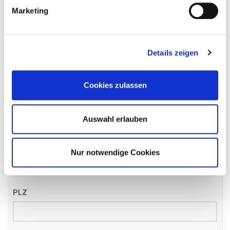
Name
*
Marketing
Details zeigen
Email
*
Cookies zulassen
Telefon
*
Auswahl erlauben
Straße
Nur notwendige Cookies
PLZ