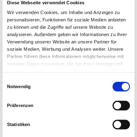
Diese Webseite verwendet Cookies
Bitte bieten Sie mir Flüge an
Wir verwenden Cookies, um Inhalte und Anzeigen zu
personalisieren, Funktionen für soziale Medien anbieten
zu können und die Zugriffe auf unsere Website zu
analysieren. Außerdem geben wir Informationen zu Ihrer
Verwendung unserer Website an unsere Partner für
soziale Medien, Werbung und Analysen weiter. Unsere
Persönliche Daten
Partner führen diese Informationen möglicherweise mit
weiteren Daten zusammen, die Sie ihnen bereitgestellt
Felder mit * sind Pflichtfelder
haben oder die sie im Rahmen Ihrer Nutzung der Dienste
gesammelt haben.
Einwilligungsauswahl
Notwendig
Anrede
Präferenzen
Vorname
*
Statistiken