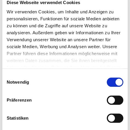
Diese Webseite verwendet Cookies
Bitte bieten Sie mir Flüge an
Wir verwenden Cookies, um Inhalte und Anzeigen zu
personalisieren, Funktionen für soziale Medien anbieten
zu können und die Zugriffe auf unsere Website zu
analysieren. Außerdem geben wir Informationen zu Ihrer
Verwendung unserer Website an unsere Partner für
soziale Medien, Werbung und Analysen weiter. Unsere
Persönliche Daten
Partner führen diese Informationen möglicherweise mit
weiteren Daten zusammen, die Sie ihnen bereitgestellt
Felder mit * sind Pflichtfelder
haben oder die sie im Rahmen Ihrer Nutzung der Dienste
gesammelt haben.
Einwilligungsauswahl
Notwendig
Anrede
Präferenzen
Vorname
*
Statistiken