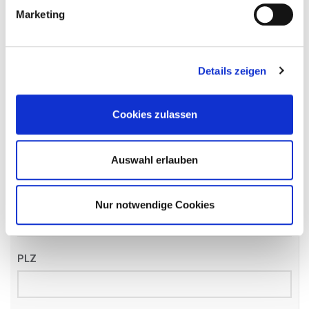
Name
*
Marketing
Details zeigen
Email
*
Cookies zulassen
Telefon
*
Auswahl erlauben
Straße
Nur notwendige Cookies
PLZ