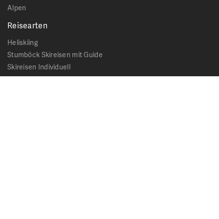
Alpen
Reisearten
Heliskiing
Stumböck Skireisen mit Guide
Skireisen Individuell
Catskiing
Stopover
Extras & Ausflüge
Rechtliches
Impressum
Datenschutz
AGB - Allgemeine Geschäftsbedingungen
Formblatt Pauschalreise
Cookie Hinweis
Service & News