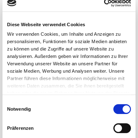
Name
Diese Webseite verwendet Cookies
Wir verwenden Cookies, um Inhalte und Anzeigen zu
Straße/ Nummer
personalisieren, Funktionen für soziale Medien anbieten
zu können und die Zugriffe auf unsere Website zu
analysieren. Außerdem geben wir Informationen zu Ihrer
Verwendung unserer Website an unsere Partner für
PLZ
soziale Medien, Werbung und Analysen weiter. Unsere
Partner führen diese Informationen möglicherweise mit
weiteren Daten zusammen, die Sie ihnen bereitgestellt
haben oder die sie im Rahmen Ihrer Nutzung der Dienste
Ort
gesammelt haben.
Einwilligungsauswahl
Notwendig
Telefon
Präferenzen