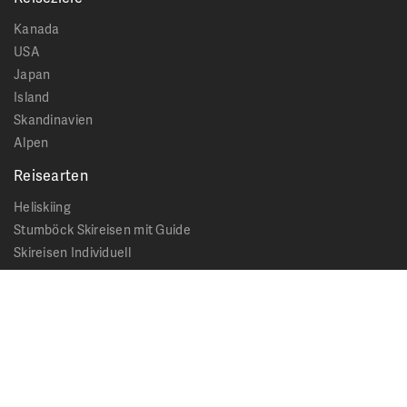
Kanada
USA
Japan
Island
Skandinavien
Alpen
Reisearten
Heliskiing
Stumböck Skireisen mit Guide
Skireisen Individuell
Catskiing
Stopover
Extras & Ausflüge
Rechtliches
Impressum