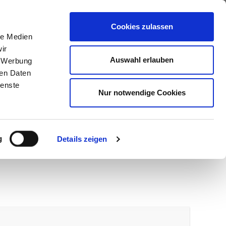
ews
Über uns
Anfragen
Cookies zulassen
le Medien
ir
Auswahl erlauben
, Werbung
ren Daten
ienste
Nur notwendige Cookies
g
Details zeigen
wir melden uns umgehend bei Ihnen.