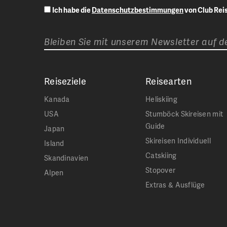
Ich habe die
Datenschutzbestimmungen
von Club Re
Bleiben Sie mit unserem Newsletter auf 
Reiseziele
Reisearten
Kanada
Heliskiing
USA
Stumböck Skireisen mit
Guide
Japan
Skireisen Individuell
Island
Catskiing
Skandinavien
Stopover
Alpen
Extras & Ausflüge