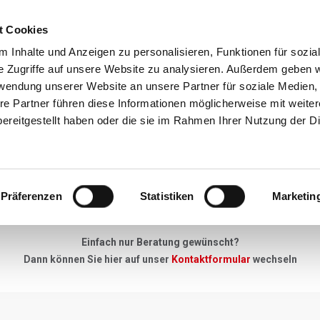
t Cookies
Reiseziele
Reisearten
Service & N
 Inhalte und Anzeigen zu personalisieren, Funktionen für sozia
e Zugriffe auf unsere Website zu analysieren. Außerdem geben w
rwendung unserer Website an unsere Partner für soziale Medien
re Partner führen diese Informationen möglicherweise mit weite
Neue Anfrage
ereitgestellt haben oder die sie im Rahmen Ihrer Nutzung der D
"Keine Anfrage zu gross, kein Detail zu klein"
Präferenzen
Statistiken
Marketin
u Ihrer Skireise haben - einfach unser Anfrageformular ausfüllen, 
Einfach nur Beratung gewünscht?
Dann können Sie hier auf unser
Kontaktformular
wechseln