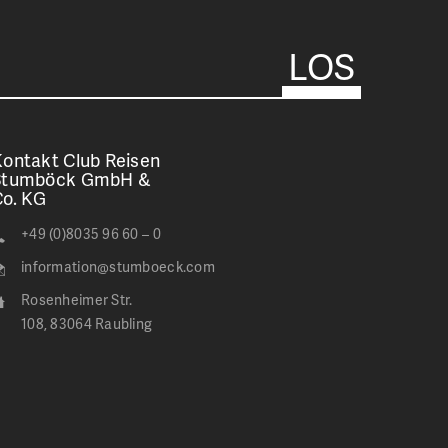
ontakt Club Reisen
Stumböck GmbH &
Co. KG
+49 (0)8035 96 60 – 0
information@stumboeck.com
Rosenheimer Str.
108, 83064 Raubling