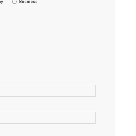
my
Business