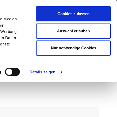
ews
Über uns
Anfragen
Cookies zulassen
le Medien
ir
Auswahl erlauben
, Werbung
ren Daten
ienste
Nur notwendige Cookies
g
Details zeigen
wir melden uns umgehend bei Ihnen.