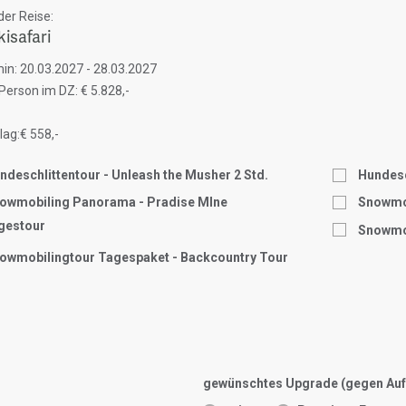
er Reise:
kisafari
in: 20.03.2027 - 28.03.2027
 Person im DZ: € 5.828,-
ag:€ 558,-
ndeschlittentour - Unleash the Musher 2 Std.
Hundesc
owmobiling Panorama - Pradise MIne
Snowmob
gestour
Snowmob
owmobilingtour Tagespaket - Backcountry Tour
gewünschtes Upgrade (gegen Auf