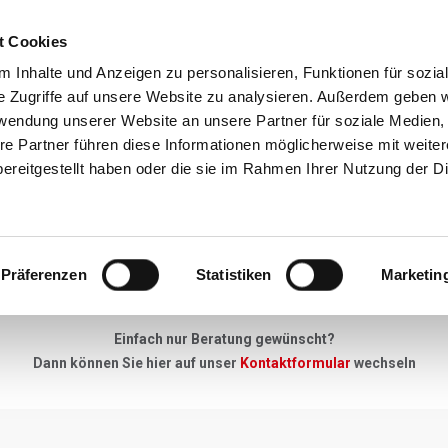
t Cookies
Reiseziele
Reisearten
Service & N
 Inhalte und Anzeigen zu personalisieren, Funktionen für sozia
e Zugriffe auf unsere Website zu analysieren. Außerdem geben w
rwendung unserer Website an unsere Partner für soziale Medien
re Partner führen diese Informationen möglicherweise mit weite
Neue Anfrage
ereitgestellt haben oder die sie im Rahmen Ihrer Nutzung der D
"Keine Anfrage zu gross, kein Detail zu klein"
Präferenzen
Statistiken
Marketin
u Ihrer Skireise haben - einfach unser Anfrageformular ausfüllen, 
Einfach nur Beratung gewünscht?
Dann können Sie hier auf unser
Kontaktformular
wechseln