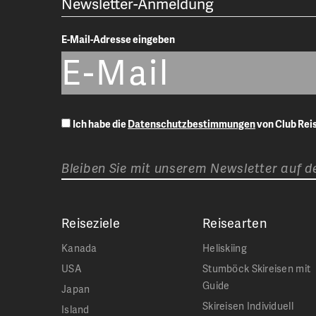
Newsletter-Anmeldung
E-Mail-Adresse eingeben
Ich habe die
Datenschutzbestimmungen
von Club Re
Bleiben Sie mit unserem Newsletter auf 
Reiseziele
Reisearten
Kanada
Heliskiing
USA
Stumböck Skireisen mit
Guide
Japan
Skireisen Individuell
Island