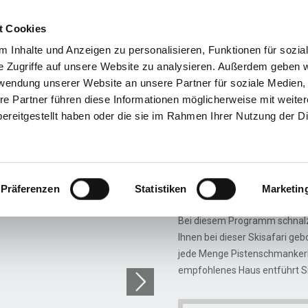
t Cookies
Reiseziele
Reisearten
Service & N
 Inhalte und Anzeigen zu personalisieren, Funktionen für sozia
e Zugriffe auf unsere Website zu analysieren. Außerdem geben w
rwendung unserer Website an unsere Partner für soziale Medien
re Partner führen diese Informationen möglicherweise mit weite
Skisafari Gourmet
ereitgestellt haben oder die sie im Rahmen Ihrer Nutzung der D
Gourmet
Präferenzen
Statistiken
Marketin
Die Skireise für Feins
Bei diesem Programm schnalzen
Ihnen bei dieser Skisafari ge
jede Menge Pistenschmankerl 
empfohlenes Haus entführt Sie