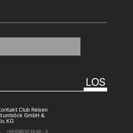
ontakt Club Reisen
Stumböck GmbH &
Co. KG
+49 (0)8035 96 60 – 0