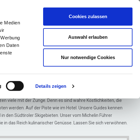
ews
Über uns
Anfragen
Cookies zulassen
le Medien
ir
Auswahl erlauben
, Werbung
ren Daten
ienste
Nur notwendige Cookies
 Skisafari
g
Details zeigen
chmecker
 viele mit der Zunge. Denn es sind wahre Köstlichkeiten, die
boten werden. Auf der Piste wie im Hotel. Unsere Guides kennen
in den Südtiroler Skigebieten. Unser vom Michelin Führer
 in das Reich kulinarischer Genüsse. Lassen Sie sich verwöhnen.