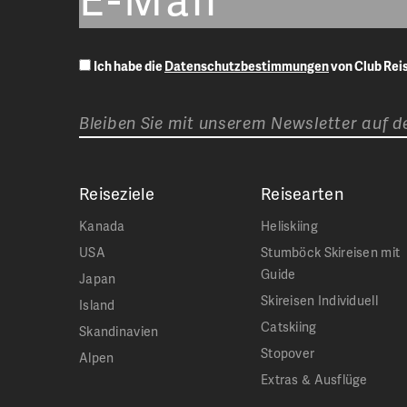
Ich habe die
Datenschutzbestimmungen
von Club Re
Bleiben Sie mit unserem Newsletter auf 
Reiseziele
Reisearten
Kanada
Heliskiing
USA
Stumböck Skireisen mit
Guide
Japan
Skireisen Individuell
Island
Catskiing
Skandinavien
Stopover
Alpen
Extras & Ausflüge