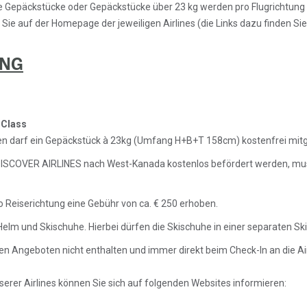
e Gepäckstücke oder Gepäckstücke über 23 kg werden pro Flugrichtung 
Sie auf der Homepage der jeweiligen Airlines (die Links dazu finden Sie
UNG
 Class
en darf ein Gepäckstück à 23kg (Umfang H+B+T 158cm) kostenfrei mit
/DISCOVER AIRLINES nach West-Kanada kostenlos befördert werden, mu
o Reiserichtung eine Gebühr von ca. € 250 erhoben.
 Helm und Skischuhe. Hierbei dürfen die Skischuhe in einer separaten Sk
en Angeboten nicht enthalten und immer direkt beim Check-In an die Air
rer Airlines können Sie sich auf folgenden Websites informieren: