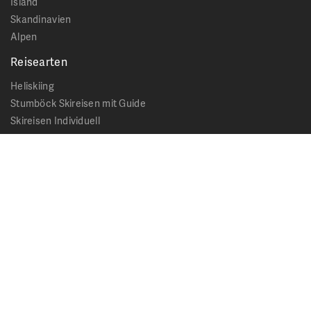
Island
Skandinavien
Alpen
Reisearten
Heliskiing
Stumböck Skireisen mit Guide
Skireisen Individuell
Catskiing
Stopover
Extras & Ausflüge
Rechtliches
Impressum
Datenschutz
AGB - Allgemeine Geschäftsbedingungen
Formblatt Pauschalreise
Cookie Hinweis