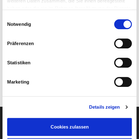
Skihose
weiteren Daten zusammen, die Sie ihnen bereitgestellt
Funktionsunterwäsche
haben oder die sie im Rahmen Ihrer Nutzung der Dienste
Skipullover
gesammelt haben.
Einwilligungsauswahl
Skisocken
Notwendig
Skihandschuhe
Gesichtsmaske
Präferenzen
Sonnencreme
Lippenbalsam
ggf. Skischuhtrockner (tauglich für 110 Volt)
Statistiken
Marketing
Details zeigen
Cookies zulassen
Newsletter-Anmeldung