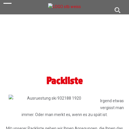
navigation
Toggl
navig
Packliste
Irgend etwas
vergisst man
immer. Oder man merkt es, wenn es zu spät ist.
Mit unserer Packliste geben wir Ihnen Anregungen, die Ihnen das