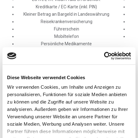
Kreditkarte / EC-Karte (inkl. PIN)
Kleiner Betrag an Bargeld in Landeswährung
Reisekrankenversicherung
Führerschein
Mobiltelefon
Persönliche Medikamente
Stumböck Rucksack
Skischuhe/Snowboard-Stiefel
FÜR DEN SKITAG
Diese Webseite verwendet Cookies
Ski / Snowboard, Stöcke
Skihelm
Wir verwenden Cookies, um Inhalte und Anzeigen zu
Skibrille
personalisieren, Funktionen für soziale Medien anbieten
Skischuhe / Snowboard-Stiefel (
Empfehlung:
Im
zu können und die Zugriffe auf unsere Website zu
Handgepäck befördern) Hinweis: sehr abgelaufene
analysieren. Außerdem geben wir Informationen zu Ihrer
Skischuhe können nicht an Leihski angepasst
Verwendung unserer Website an unsere Partner für
werden)
soziale Medien, Werbung und Analysen weiter. Unsere
Skijacke
Partner führen diese Informationen möglicherweise mit