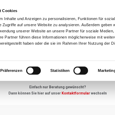
t Cookies
Reiseziele
Reisearten
Service & N
 Inhalte und Anzeigen zu personalisieren, Funktionen für sozia
e Zugriffe auf unsere Website zu analysieren. Außerdem geben w
rwendung unserer Website an unsere Partner für soziale Medien
re Partner führen diese Informationen möglicherweise mit weite
Neues Angebot
ereitgestellt haben oder die sie im Rahmen Ihrer Nutzung der D
"Keine Anfrage zu gross, kein Detail zu klein"
Präferenzen
Statistiken
Marketin
u Ihrer Skireise haben - einfach unser Anfrageformular ausfüllen, 
Einfach nur Beratung gewünscht?
Dann können Sie hier auf unser
Kontaktformular
wechseln