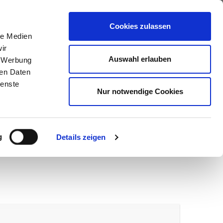
ews
Über uns
Anfragen
Cookies zulassen
le Medien
ir
Auswahl erlauben
, Werbung
ren Daten
ienste
Nur notwendige Cookies
g
Details zeigen
wir melden uns umgehend bei Ihnen.