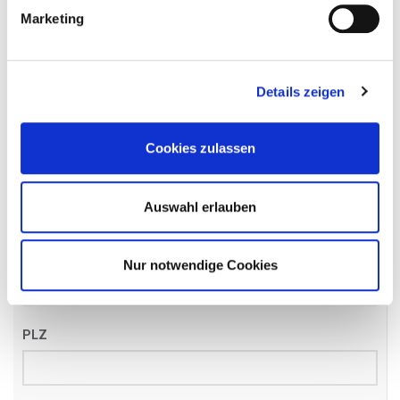
Name
*
Marketing
Details zeigen
Email
*
Cookies zulassen
Telefon
*
Auswahl erlauben
Straße
Nur notwendige Cookies
PLZ