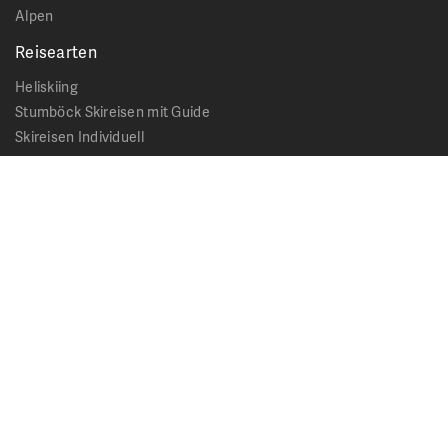
Alpen
Reisearten
Heliskiing
Stumböck Skireisen mit Guide
Skireisen Individuell
Catskiing
Stopover
Extras & Ausflüge
Rechtliches
Impressum
Datenschutz
AGB - Allgemeine Geschäftsbedingungen
Formblatt Pauschalreise
Cookie Hinweis
Service & News