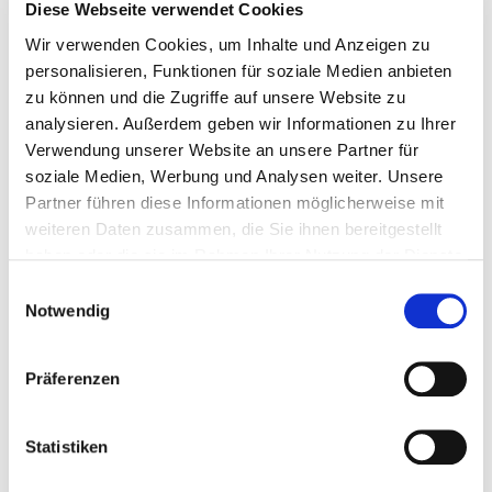
Diese Webseite verwendet Cookies
Bitte bieten Sie mir Flüge an
Wir verwenden Cookies, um Inhalte und Anzeigen zu
personalisieren, Funktionen für soziale Medien anbieten
zu können und die Zugriffe auf unsere Website zu
analysieren. Außerdem geben wir Informationen zu Ihrer
Verwendung unserer Website an unsere Partner für
soziale Medien, Werbung und Analysen weiter. Unsere
Persönliche Daten
Partner führen diese Informationen möglicherweise mit
weiteren Daten zusammen, die Sie ihnen bereitgestellt
Felder mit * sind Pflichtfelder
haben oder die sie im Rahmen Ihrer Nutzung der Dienste
gesammelt haben.
Einwilligungsauswahl
Notwendig
Anrede
Präferenzen
Vorname
*
Statistiken