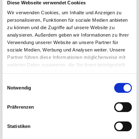
Diese Webseite verwendet Cookies
Bitte bieten Sie mir Flüge an
Wir verwenden Cookies, um Inhalte und Anzeigen zu
personalisieren, Funktionen für soziale Medien anbieten
zu können und die Zugriffe auf unsere Website zu
analysieren. Außerdem geben wir Informationen zu Ihrer
Verwendung unserer Website an unsere Partner für
soziale Medien, Werbung und Analysen weiter. Unsere
Persönliche Daten
Partner führen diese Informationen möglicherweise mit
weiteren Daten zusammen, die Sie ihnen bereitgestellt
Felder mit * sind Pflichtfelder
haben oder die sie im Rahmen Ihrer Nutzung der Dienste
gesammelt haben.
Einwilligungsauswahl
Notwendig
Anrede
Präferenzen
Vorname
*
Statistiken