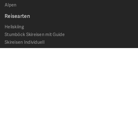
Alpen
Reisearten
Heliskiing
Stumböck Skireisen mit Guide
Skireisen Individuell
Catskiing
Stopover
Extras & Ausflüge
Rechtliches
Impressum
Datenschutz
AGB - Allgemeine Geschäftsbedingungen
Formblatt Pauschalreise
Cookie Hinweis
Service & News