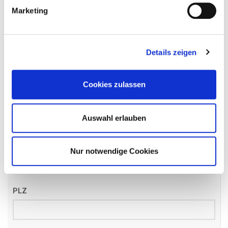
Name
*
Marketing
Details zeigen
Email
*
Cookies zulassen
Telefon
*
Auswahl erlauben
Straße
Nur notwendige Cookies
PLZ