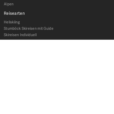
Alpen
Reisearten
Heliskiing
Stumböck Skireisen mit Guide
Skireisen Individuell
Catskiing
Stopover
Extras & Ausflüge
Rechtliches
Impressum
Datenschutz
AGB - Allgemeine Geschäftsbedingungen
Formblatt Pauschalreise
Cookie Hinweis
Service & News