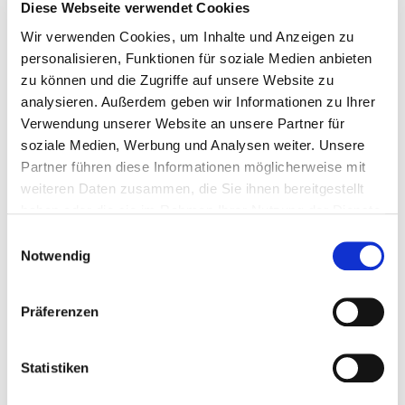
Diese Webseite verwendet Cookies
Bitte bieten Sie mir Flüge an
Wir verwenden Cookies, um Inhalte und Anzeigen zu
personalisieren, Funktionen für soziale Medien anbieten
zu können und die Zugriffe auf unsere Website zu
analysieren. Außerdem geben wir Informationen zu Ihrer
Verwendung unserer Website an unsere Partner für
soziale Medien, Werbung und Analysen weiter. Unsere
Persönliche Daten
Partner führen diese Informationen möglicherweise mit
weiteren Daten zusammen, die Sie ihnen bereitgestellt
Felder mit * sind Pflichtfelder
haben oder die sie im Rahmen Ihrer Nutzung der Dienste
gesammelt haben.
Einwilligungsauswahl
Notwendig
Anrede
Präferenzen
Vorname
*
Statistiken