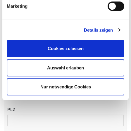
Name
*
Marketing
Details zeigen
Email
*
Cookies zulassen
Telefon
*
Auswahl erlauben
Straße
Nur notwendige Cookies
PLZ