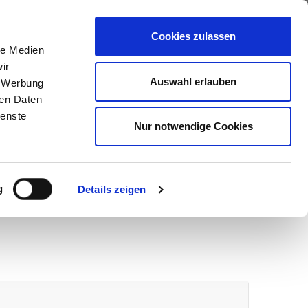
ews
Über uns
Anfragen
Cookies zulassen
le Medien
ir
Auswahl erlauben
, Werbung
ren Daten
ienste
Nur notwendige Cookies
g
Details zeigen
wir melden uns umgehend bei Ihnen.