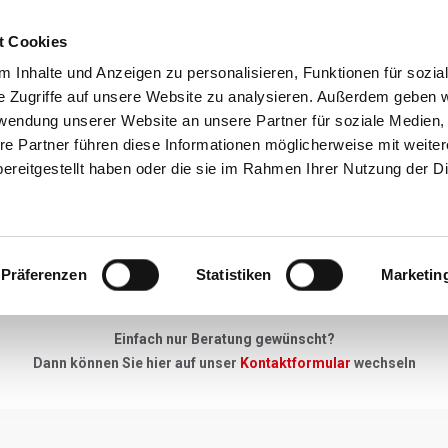
t Cookies
Reiseziele
Reisearten
Service & N
 Inhalte und Anzeigen zu personalisieren, Funktionen für sozia
e Zugriffe auf unsere Website zu analysieren. Außerdem geben w
rwendung unserer Website an unsere Partner für soziale Medien
re Partner führen diese Informationen möglicherweise mit weite
Neues Angebot
ereitgestellt haben oder die sie im Rahmen Ihrer Nutzung der D
"Keine Anfrage zu gross, kein Detail zu klein"
Präferenzen
Statistiken
Marketin
u Ihrer Skireise haben - einfach unser Anfrageformular ausfüllen, 
Einfach nur Beratung gewünscht?
Dann können Sie hier auf unser
Kontaktformular
wechseln