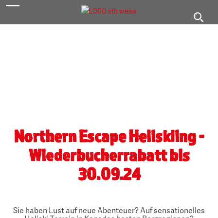
navigation
Toggl
navig
Northern Escape Heliskiing -
Wiederbucherrabatt bis
30.09.24
Sie haben Lust auf neue Abenteuer? Auf sensationelles