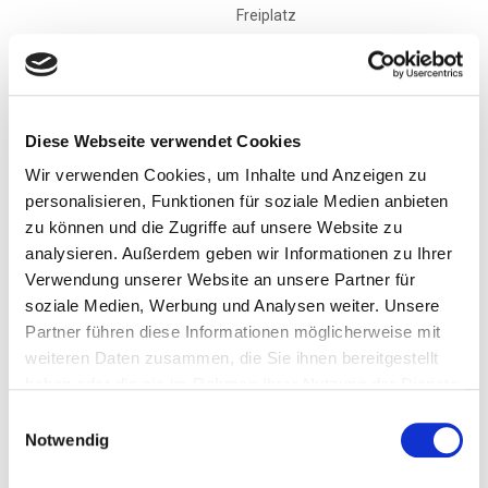
Freiplatz
Wichtig - schnell sein lohnt sich. Plätze sind limitiert!
Ist die Verfügbarkeit dieses Angebots begrenzt?
Ja. Es gilt: Wer zuerst kommt, mahlt zuerst. Wir haben eine
Diese Webseite verwendet Cookies
begrenzte und unterschiedliche Anzahl von Sitzplätzen pro Tour.
Wir verwenden Cookies, um Inhalte und Anzeigen zu
Wie lange ist dieses Angebot gültig?
personalisieren, Funktionen für soziale Medien anbieten
Bis zum 31. September 2024 oder wenn alle Plätze vergeben sind.
zu können und die Zugriffe auf unsere Website zu
analysieren. Außerdem geben wir Informationen zu Ihrer
Ihr Vorteil:
Verwendung unserer Website an unsere Partner für
Das Northern Escape Snowcat-Backup & Umlimited Vertical
soziale Medien, Werbung und Analysen weiter. Unsere
Option.
Partner führen diese Informationen möglicherweise mit
weiteren Daten zusammen, die Sie ihnen bereitgestellt
Hier geht's zur Übersicht >>
Northern Escape Heliskiing
haben oder die sie im Rahmen Ihrer Nutzung der Dienste
gesammelt haben.
Einwilligungsauswahl
Rufen Sie uns an: +49 8035 96600 oder fordern Sie über den
Notwendig
unten stehenden Link Ihr persönliches Angebot an.