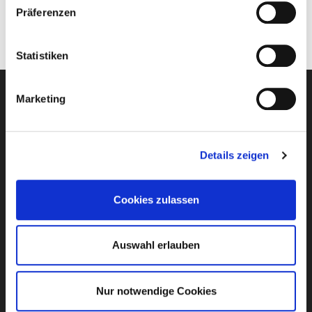
Präferenzen
>>
hier Angebot anfordern
Statistiken
Marketing
Newsletter-Anmeldung
Details zeigen
E-Mail-Adresse eingeben
Cookies zulassen
Ich habe die
Datenschutzbestimmungen
von Club
Auswahl erlauben
Reisen Stumböck GmbH & Co. KG zur Kenntnis
genommen.
Nur notwendige Cookies
Bleiben Sie mit unserem Newsletter auf dem