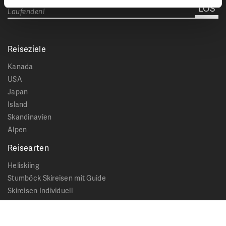
Laufenden!
Reiseziele
Kanada
USA
Japan
Island
Skandinavien
Alpen
Reisearten
Heliskiing
Stumböck Skireisen mit Guide
Skireisen Individuell
Catskiing
Stopover