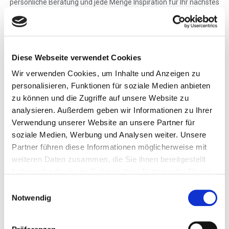
persönliche Beratung und jede Menge Inspiration für Ihr nächstes
Winterabenteuer.
>> Ganz einfach
HIER
anmelden - Wir freuen uns auf
Sie!
Diese Webseite verwendet Cookies
.
Wir verwenden Cookies, um Inhalte und Anzeigen zu
Termine:
personalisieren, Funktionen für soziale Medien anbieten
zu können und die Zugriffe auf unsere Website zu
Samstag 24.10.2026 - Berlin im Arc'teryx Store
analysieren. Außerdem geben wir Informationen zu Ihrer
Sonntag 25.10.2026 - Hamburg
Verwendung unserer Website an unsere Partner für
soziale Medien, Werbung und Analysen weiter. Unsere
Montag 26.10.2026 - Düsseldorf
Partner führen diese Informationen möglicherweise mit
Dienstag 27.10.2026 - Frankfurt bei
Sporthaus Krumholz Bad
weiteren Daten zusammen, die Sie ihnen bereitgestellt
Homburg
haben oder die sie im Rahmen Ihrer Nutzung der Dienste
gesammelt haben.
Mittwoch 28.10.2026 - Stuttgart
Einwilligungsauswahl
Notwendig
Donnerstag 29.10.2026 - Bad Tölz im Bergwacht Zentrum