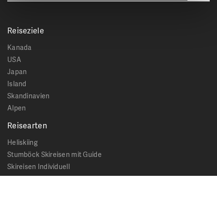
Reiseziele
Kanada
USA
Japan
Island
Skandinavien
Alpen
Reisearten
Heliskiing
Stumböck Skireisen mit Guide
Skireisen Individuell
Catskiing
Stopover
Extras & Ausflüge