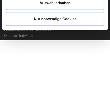
Auswahl erlauben
Alpen
Reisearten
Nur notwendige Cookies
Heliskiing
Stumböck Skireisen mit Guide
Skireisen Individuell
Catskiing
Stopover
Extras & Ausflüge
Rechtliches
Impressum
Datenschutz
AGB - Allgemeine Geschäftsbedingungen
Formblatt Pauschalreise
Cookie Hinweis
Service & News