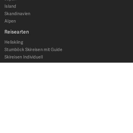
Island
Skandinavien
Alpen
Reisearten
Heliskiing
Stumböck Skireisen mit Guide
Skireisen Individuell
Catskiing
Stopover
Extras & Ausflüge
Rechtliches
Impressum
Datenschutz
AGB - Allgemeine Geschäftsbedingungen
Formblatt Pauschalreise
Cookie Hinweis