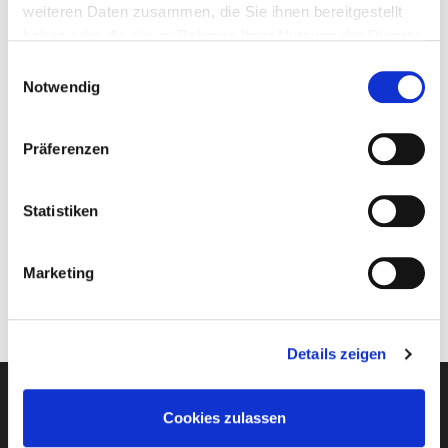
weiteren Daten zusammen, die Sie ihnen bereitgestellt
Stumböck Team
haben oder die sie im Rahmen Ihrer Nutzung der Dienste
gesammelt haben.
Ihre Ansprechpartner
Einwilligungsauswahl
Notwendig
Präferenzen
Katrin Blum
Verkauf & Beratung
Statistiken
information@stumboeck.com
Marketing
Details zeigen
Cookies zulassen
Newsletter-Anmeldung