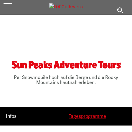
navigation
Toggl
navig
Sun Peaks Adventure Tours
Per Snowmobile hoch auf die Berge und die Rocky
Mountains hautnah erleben.
Infos
Tagesprogramme