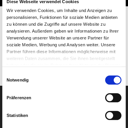
Diese Webseite verwendet Cookies
Wir verwenden Cookies, um Inhalte und Anzeigen zu
personalisieren, Funktionen für soziale Medien anbieten
zu können und die Zugriffe auf unsere Website zu
Preis für Snowmobile Tour "Tagestour."
analysieren. Außerdem geben wir Informationen zu Ihrer
Verwendung unserer Website an unsere Partner für
Saison
Preis für "Driver"
soziale Medien, Werbung und Analysen weiter. Unsere
Partner führen diese Informationen möglicherweise mit
ab 179,- €
Dezember - April
weiteren Daten zusammen, die Sie ihnen bereitgestellt
haben oder die sie im Rahmen Ihrer Nutzung der Dienste
gesammelt haben.
Einwilligungsauswahl
Notwendig
Präferenzen
Newsletter-Anmeldung
Statistiken
E-Mail-Adresse eingeben