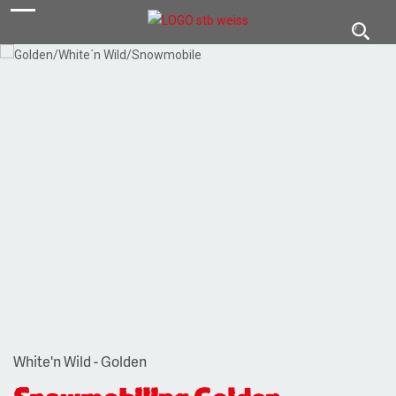
navigation
Toggl
navig
White'n Wild - Golden