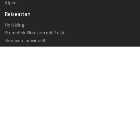
Alpen
Reisearten
Heliskiing
Stumböck Skireisen mit Guide
Skireisen Individuell
Catskiing
Stopover
Extras & Ausflüge
Rechtliches
Impressum
Datenschutz
AGB - Allgemeine Geschäftsbedingungen
Formblatt Pauschalreise
Cookie Hinweis
Service & News
Kontakt