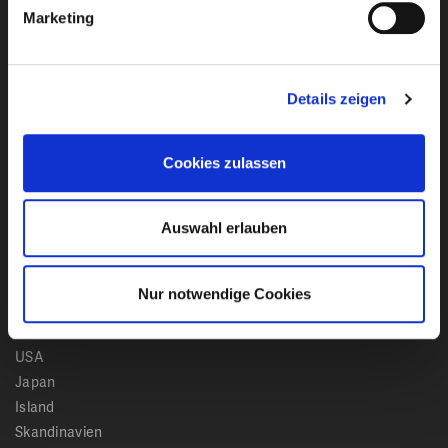
Marketing
Ich habe die
Datenschutzbestimmungen
von Club
Details zeigen
Reisen Stumböck GmbH & Co. KG zur Kenntnis
genommen.
Cookies zulassen
Bleiben Sie mit unserem Newsletter auf dem
Laufenden!
Auswahl erlauben
Nur notwendige Cookies
Reiseziele
Kanada
USA
Japan
Island
Skandinavien