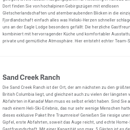
Dort finden Sie von hochalpinen Gebirgszügen mit endlosen
Gletscherlandschaften und atemberaubenden Blicken in die einzi
Fjordlandschaft einfach alles was Heliski-Herzen schneller schlag
uns an der Eagle Lodge besonders gefällt: Die herzliche Gastfreu
kombiniert mit hervorragender Küche und komfortabler Ausstattu
private und gemütliche Atmosphäre. Hier entsteht echter Team-Sp
Sand Creek Ranch
Die Sand Creek Ranch ist der Ort, der am nächsten zu den größten
British Columbia liegt, und gleichzeit auch zu vielen der längsten 
Abfahrten in Kanada! Man muss es selbst erlebt haben. Sind Sie 
nach einem Heli-Ski-Erlebnis, das nur sehr wenige Menschen hatt
dieses exklusive Paket Ihre Traumreise! Genießen Sie riesige une
Gipfel, erste Abfahrten, soweit das Auge reicht, und echte Home
Gastfreundschaft. Mit einer Kapazität von max. 5 Gästen ist es de