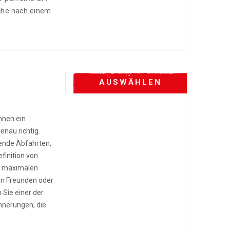
uche nach einem
AUSWÄHLEN
hnen ein
enau richtig.
bende Abfahrten,
finition von
er maximalen
von Freunden oder
 Sie einer der
nnerungen, die