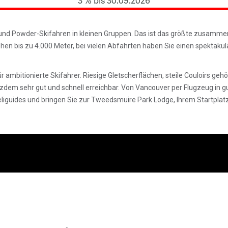
3 % bis 30.09.2026
nd Powder-Skifahren in kleinen Gruppen. Das ist das größte zusammenh
öhen bis zu 4.000 Meter, bei vielen Abfahrten haben Sie einen spektakul
ür ambitionierte Skifahrer. Riesige Gletscherflächen, steile Couloirs 
tzdem sehr gut und schnell erreichbar. Von Vancouver per Flugzeug in gut
eliguides und bringen Sie zur Tweedsmuire Park Lodge, Ihrem Startplatz 