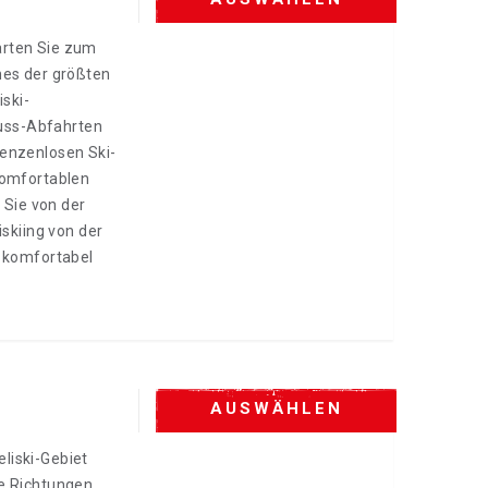
tarten Sie zum
ines der größten
ski-
nuss-Abfahrten
grenzenlosen Ski-
komfortablen
 Sie von der
skiing von der
 komfortabel
AUSWÄHLEN
eliski-Gebiet
le Richtungen.