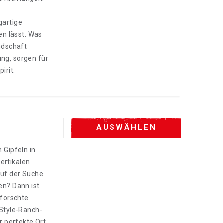
gartige
en lässt. Was
ndschaft
ng, sorgen für
irit.
AUSWÄHLEN
 Gipfeln in
vertikalen
auf der Suche
en? Dann ist
rforschte
-Style-Ranch-
r perfekte Ort