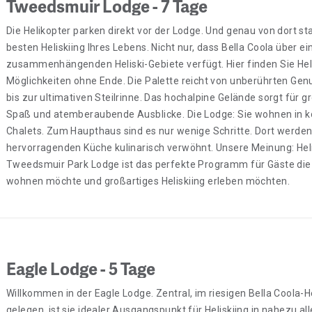
Tweedsmuir Lodge - 7 Tage
Die Helikopter parken direkt vor der Lodge. Und genau von dort s
besten Heliskiing Ihres Lebens. Nicht nur, dass Bella Coola über e
zusammenhängenden Heliski-Gebiete verfügt. Hier finden Sie Heli
Möglichkeiten ohne Ende. Die Palette reicht von unberührten Ge
bis zur ultimativen Steilrinne. Das hochalpine Gelände sorgt für 
Spaß und atemberaubende Ausblicke. Die Lodge: Sie wohnen in 
Chalets. Zum Haupthaus sind es nur wenige Schritte. Dort werden
hervorragenden Küche kulinarisch verwöhnt. Unsere Meinung: Heli
Tweedsmuir Park Lodge ist das perfekte Programm für Gäste die
wohnen möchte und großartiges Heliskiing erleben möchten.
Eagle Lodge - 5 Tage
Willkommen in der Eagle Lodge. Zentral, im riesigen Bella Coola-H
gelegen, ist sie idealer Ausgangspunkt für Heliskiing in nahezu al