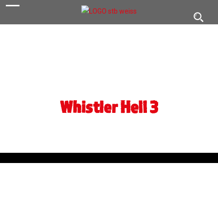
navigation
Toggl
navig
Whistler Heli 3