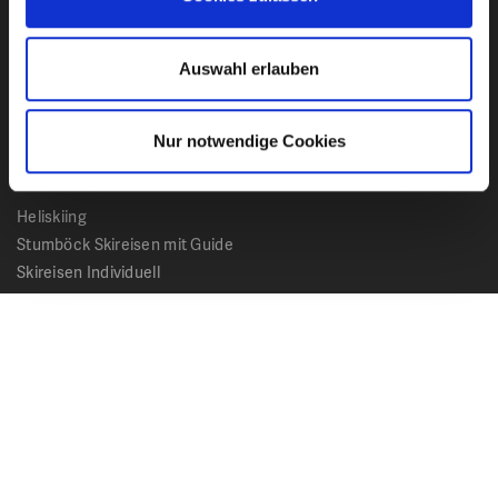
USA
Japan
Auswahl erlauben
Island
Skandinavien
Alpen
Nur notwendige Cookies
Reisearten
Heliskiing
Stumböck Skireisen mit Guide
Skireisen Individuell
Catskiing
Stopover
Extras & Ausflüge
Rechtliches
Impressum
Datenschutz
AGB - Allgemeine Geschäftsbedingungen