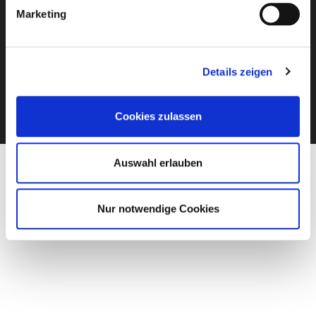
Island
Marketing
Skandinavien
Alpen
Reisearten
Details zeigen
Heliskiing
Stumböck Skireisen mit Guide
Cookies zulassen
Skireisen Individuell
Catskiing
Auswahl erlauben
Stopover
Extras & Ausflüge
Rechtliches
Nur notwendige Cookies
Impressum
Datenschutz
AGB - Allgemeine Geschäftsbedingungen
Formblatt Pauschalreise
Cookie Hinweis