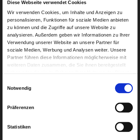
Diese Webseite verwendet Cookies
E-Mail-Adresse eingeben
Wir verwenden Cookies, um Inhalte und Anzeigen zu
personalisieren, Funktionen für soziale Medien anbieten
zu können und die Zugriffe auf unsere Website zu
analysieren. Außerdem geben wir Informationen zu Ihrer
Verwendung unserer Website an unsere Partner für
Ich habe die
Datenschutzbestimmungen
von Club
soziale Medien, Werbung und Analysen weiter. Unsere
Reisen Stumböck GmbH & Co. KG zur Kenntnis
Partner führen diese Informationen möglicherweise mit
genommen.
weiteren Daten zusammen, die Sie ihnen bereitgestellt
haben oder die sie im Rahmen Ihrer Nutzung der Dienste
Bleiben Sie mit unserem Newsletter auf dem
gesammelt haben.
Einwilligungsauswahl
Laufenden!
Notwendig
Präferenzen
Reiseziele
Kanada
Statistiken
USA
Japan