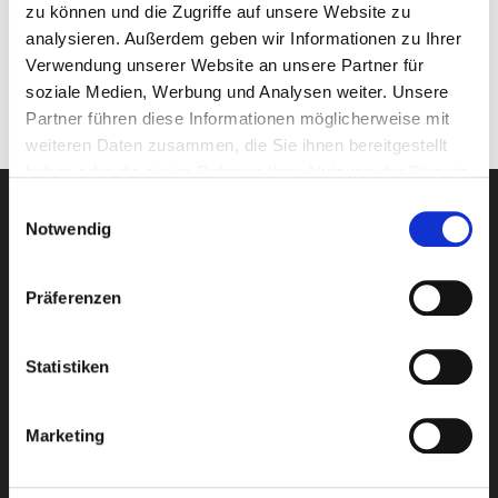
zu können und die Zugriffe auf unsere Website zu
Gerne erstellen wir Ihnen ein persönliches Angebot.
analysieren. Außerdem geben wir Informationen zu Ihrer
Verwendung unserer Website an unsere Partner für
Zum
Anfrageformular.
soziale Medien, Werbung und Analysen weiter. Unsere
Partner führen diese Informationen möglicherweise mit
weiteren Daten zusammen, die Sie ihnen bereitgestellt
haben oder die sie im Rahmen Ihrer Nutzung der Dienste
gesammelt haben.
Einwilligungsauswahl
Notwendig
Newsletter-Anmeldung
Präferenzen
E-Mail-Adresse eingeben
Statistiken
Ich habe die
Datenschutzbestimmungen
von Club
Marketing
Reisen Stumböck GmbH & Co. KG zur Kenntnis
genommen.