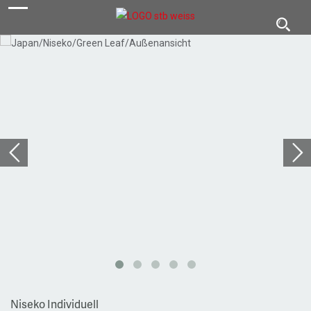
navigation
Toggl
navig
Niseko Individuell