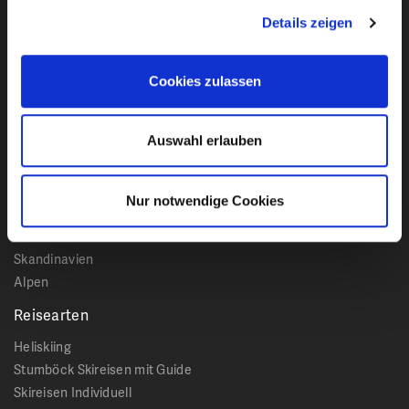
Details zeigen
Bleiben Sie mit unserem Newsletter auf dem
Laufenden!
Cookies zulassen
Reiseziele
Auswahl erlauben
Kanada
USA
Nur notwendige Cookies
Japan
Island
Skandinavien
Alpen
Reisearten
Heliskiing
Stumböck Skireisen mit Guide
Skireisen Individuell