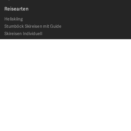
Reisearten
Heliskiing
Stumböck Skireisen mit Guide
Skireisen Individuell
Catskiing
Stopover
Extras & Ausflüge
Rechtliches
Impressum
Datenschutz
AGB - Allgemeine Geschäftsbedingungen
Formblatt Pauschalreise
Cookie Hinweis
Service & News
Kontakt