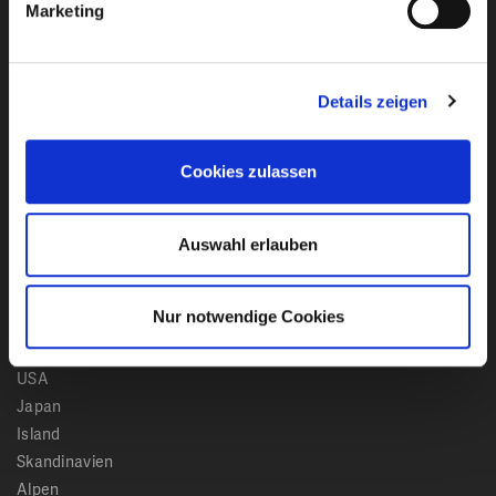
Marketing
Ich habe die
Datenschutzbestimmungen
von Club
Details zeigen
Reisen Stumböck GmbH & Co. KG zur Kenntnis
genommen.
Cookies zulassen
Bleiben Sie mit unserem Newsletter auf dem
Laufenden!
Auswahl erlauben
Reiseziele
Nur notwendige Cookies
Kanada
USA
Japan
Island
Skandinavien
Alpen