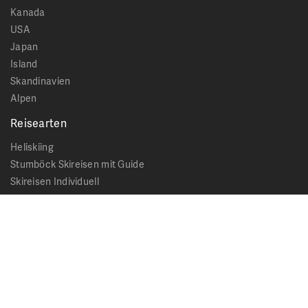
Kanada
USA
Japan
Island
Skandinavien
Alpen
Reisearten
Heliskiing
Stumböck Skireisen mit Guide
Skireisen Individuell
Catskiing
Stopover
Extras & Ausflüge
Rechtliches
Impressum
Datenschutz