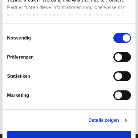
Partner führen diese Informationen möglicherweise mit
Linienflüge von Frankfurt nach Calgary und zurück
weiteren Daten zusammen, die Sie ihnen bereitgestellt
7 x Übernachtungen im Doppelzimmer
haben oder die sie im Rahmen Ihrer Nutzung der Dienste
7 x Frühstück
gesammelt haben.
5 x Skipass (
Banff Sunshine, Lake Louise Ski
Einwilligungsauswahl
Resort und Mt Norquay
)
Notwendig
Transfer in Shuttlebussen
Stumböck Reiseleitung vor Ort
Präferenzen
Stumböck Info-Paket
Flughafensteuer, Sicherheitsgebühr,
Sicherungsschein, Kerosinzuschläge. Bitte
Statistiken
beachten Sie den Hinweis im Artikel
Flugzuschläge
.
Marketing
Preise beinhalten alle anwendbaren Ermäßigungen und
basieren auf der günstigsten Flugbuchungsklasse.
Details zeigen