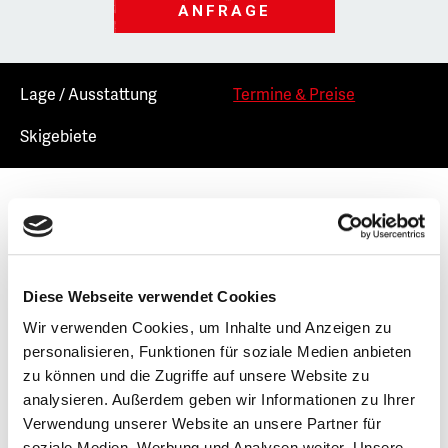
ANFRAGE
Lage / Ausstattung
Termine & Preise
Skigebiete
Preise für 9 - tägige Skireise p.P. im Doppelzimmer
Saison
Preis pro Person DZ
Dezember
ab 2.917,- €
Diese Webseite verwendet Cookies
Januar
ab 3.683,- €
Wir verwenden Cookies, um Inhalte und Anzeigen zu
Februar
ab 3.604,- €
personalisieren, Funktionen für soziale Medien anbieten
zu können und die Zugriffe auf unsere Website zu
März/ April
ab 3.564,- €
analysieren. Außerdem geben wir Informationen zu Ihrer
Verwendung unserer Website an unsere Partner für
Leistungen Grundpaket:
soziale Medien, Werbung und Analysen weiter. Unsere