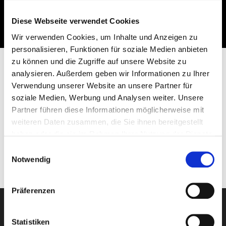
Information
Termine & Preise
Diese Webseite verwendet Cookies
Leistungen
Wir verwenden Cookies, um Inhalte und Anzeigen zu
personalisieren, Funktionen für soziale Medien anbieten
zu können und die Zugriffe auf unsere Website zu
analysieren. Außerdem geben wir Informationen zu Ihrer
Verwendung unserer Website an unsere Partner für
Preis für Snowmobile Tour "Paradise Basin"
soziale Medien, Werbung und Analysen weiter. Unsere
Saison
Preis für "Driver"
Partner führen diese Informationen möglicherweise mit
weiteren Daten zusammen, die Sie ihnen bereitgestellt
ab 234,- €
haben oder die sie im Rahmen Ihrer Nutzung der Dienste
Dezember - April
gesammelt haben.
Einwilligungsauswahl
Notwendig
Präferenzen
Statistiken