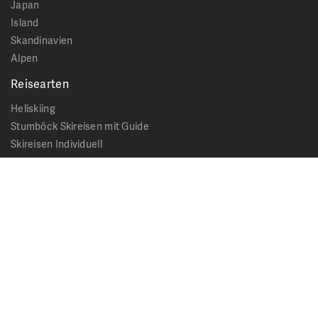
Japan
Island
Skandinavien
Alpen
Reisearten
Heliskiing
Stumböck Skireisen mit Guide
Skireisen Individuell
Catskiing
Stopover
Extras & Ausflüge
Rechtliches
Impressum
Datenschutz
AGB - Allgemeine Geschäftsbedingungen
Formblatt Pauschalreise