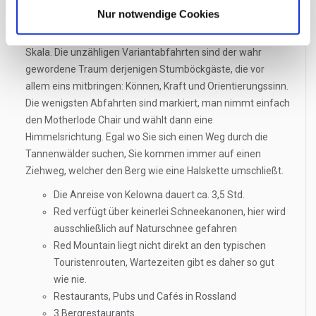
(ein erloschener Vulkan) und Granite Mountain. Diese liegen
Nur notwendige Cookies
ca. 2 km nördlich von Rossland, BC und bieten ein
abwechslungsreiches Terrain - am schwarzen Ende der
Skala. Die unzähligen Variantabfahrten sind der wahr
gewordene Traum derjenigen Stumböckgäste, die vor
allem eins mitbringen: Können, Kraft und Orientierungssinn.
Die wenigsten Abfahrten sind markiert, man nimmt einfach
den Motherlode Chair und wählt dann eine
Himmelsrichtung. Egal wo Sie sich einen Weg durch die
Tannenwälder suchen, Sie kommen immer auf einen
Ziehweg, welcher den Berg wie eine Halskette umschließt.
Die Anreise von Kelowna dauert ca. 3,5 Std.
Red verfügt über keinerlei Schneekanonen, hier wird
ausschließlich auf Naturschnee gefahren
Red Mountain liegt nicht direkt an den typischen
Touristenrouten, Wartezeiten gibt es daher so gut
wie nie.
Restaurants, Pubs und Cafés in Rossland
3 Bergrestaurants