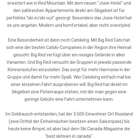
erweitert wie in Red Mountain. Mit dem neuen "Josie-Hotel" und
den zahlreichen Appartements direkt am Skigebiet ist für
perfektes "ski-in/ski-out" gesorgt. Besonders das Josie-Hotel hat
es uns angetan. Modern und komfortabel, aber nicht overstyled.
Eine Besonderheit ist dann noch Catskiing. Mit Big Red Cats hat
sich eine der besten Catski-Companies in der Region ihre Heimat
gesucht. Big Red verfügt über ein riesiges Gelände in allen
Varianten. Und Big Red versucht die Gruppen in jeweils passende
Könnensstufen einzuteilen. Das sorgt für mehr Harmonie in der
Gruppe und damit für mehr Spaß. Wer Catskiing einfach mal bei
einer einzelnen Fahrt ausprobieren will: Big Red hat direkt im
Skigebiet eine Pistenraupe stehen, mit der man gegen eine
geringe Gebühr eine Fahrt unternehmen kann.
Im Goldrausch entstanden, hat der 3.500-Einwohner-Ort Rossland
(zwei Drittel der Einheimischen besitzen einen Saisonpass) bis
heute keine Ampel, ist aber laut dem Ski Canada-Magazine die
"best skitown in canada".