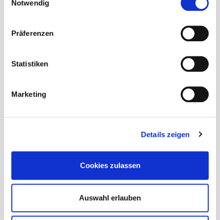
Notwendig
Wissenswertes
Präferenzen
Statistiken
Red Mountain - Rossland Informationen
Marketing
1896 verstanstalteten skandinavische Minenarbeiter das
erste Abfahrtsrennen Kanadas, 1947 folgte der erste
Details zeigen
Sessellift (ein Eigenbau) und 1968 das erste Weltcuprennen
Kanadas. Bis heute zeugen die historischen Gebäude an der
Columbia Avenue von der reichen Geschichte des Ortes und
Cookies zulassen
vermitteln gekonnt den Eindruck eines offenen,
ungekünstelten und authentischen Skistädtchens.
Auswahl erlauben
Das Red Mountain Resort besteht aus zwei Bergen, Red