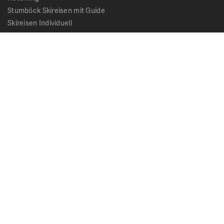
Stumböck Skireisen mit Guide
Skireisen Individuell
Catskiing
Stopover
Extras & Ausflüge
Rechtliches
Impressum
Datenschutz
AGB - Allgemeine Geschäftsbedingungen
Formblatt Pauschalreise
Cookie Hinweis
Service & News
Kontakt
Kataloge
News