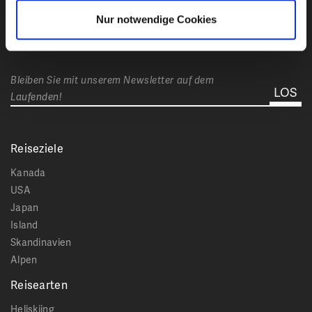
Ich habe die
Datenschutzbestimmungen
von Club
Nur notwendige Cookies
Reisen Stumböck GmbH & Co. KG zur Kenntnis
genommen.
Bleiben Sie mit unserem Newsletter auf dem
Laufenden!
Reiseziele
Kanada
USA
Japan
Island
Skandinavien
Alpen
Reisearten
Heliskiing