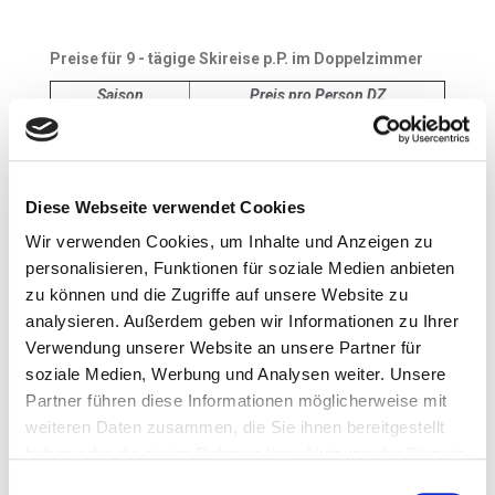
Preise für 9 - tägige Skireise p.P. im Doppelzimmer
Saison
Preis pro Person DZ
Dezember
ab 2.134,- €
Januar
ab 2.242,- €
Februar
ab 2.242,- €
März
ab 2.206,-€
Diese Webseite verwendet Cookies
Wir verwenden Cookies, um Inhalte und Anzeigen zu
personalisieren, Funktionen für soziale Medien anbieten
Leistungen Grundpaket:
zu können und die Zugriffe auf unsere Website zu
Linienflüge von Frankfurt nach Kelowna und
analysieren. Außerdem geben wir Informationen zu Ihrer
zurück
Verwendung unserer Website an unsere Partner für
7x Übernachtung im Doppelzimmer
soziale Medien, Werbung und Analysen weiter. Unsere
5x Skipass
Partner führen diese Informationen möglicherweise mit
Transfer in Shuttlebussen
weiteren Daten zusammen, die Sie ihnen bereitgestellt
telefonische Stumböck-Club-Hotline
haben oder die sie im Rahmen Ihrer Nutzung der Dienste
Stumböck Info-Paket
gesammelt haben.
Einwilligungsauswahl
Flughafensteuer, Sicherheitsgebühr,