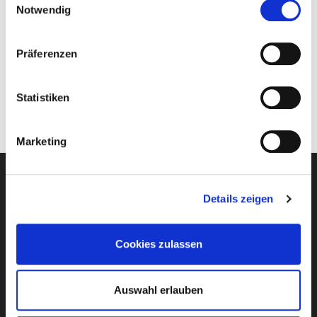
Notwendig
Sicherungsschein, Kerosinzuschläge. Bitte
beachten Sie den Hinweis im Artikel
Flugzuschläge
.
Präferenzen
Preise beinhalten alle anwendbaren Ermäßigungen und
basieren auf der günstigsten Flugbuchungsklasse.
Statistiken
Marketing
Details zeigen
Newsletter-Anmeldung
E-Mail-Adresse eingeben
Cookies zulassen
Auswahl erlauben