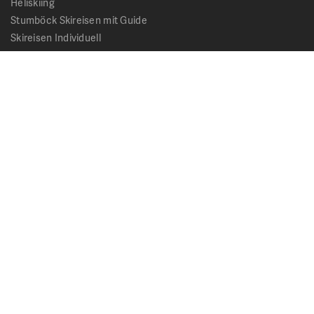
Heliskiing
Stumböck Skireisen mit Guide
Skireisen Individuell
Catskiing
Stopover
Extras & Ausflüge
Rechtliches
Impressum
Datenschutz
AGB - Allgemeine Geschäftsbedingungen
Formblatt Pauschalreise
Cookie Hinweis
Service & News
Kontakt
Kataloge
News