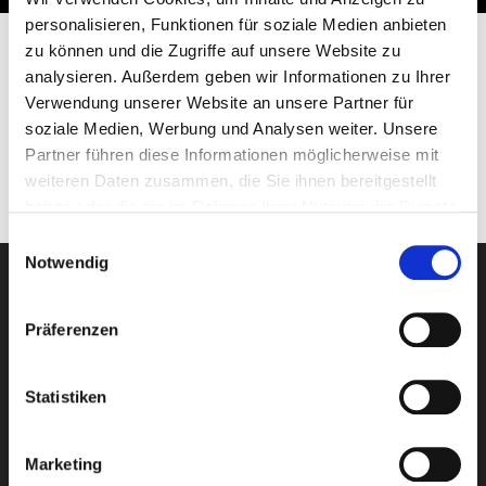
personalisieren, Funktionen für soziale Medien anbieten
zu können und die Zugriffe auf unsere Website zu
Preise aktuell auf Anfrage.
analysieren. Außerdem geben wir Informationen zu Ihrer
Verwendung unserer Website an unsere Partner für
Gerne erstellen wir Ihnen ein persönliches Angebot.
soziale Medien, Werbung und Analysen weiter. Unsere
Zum
Anfrageformular
.
Partner führen diese Informationen möglicherweise mit
weiteren Daten zusammen, die Sie ihnen bereitgestellt
haben oder die sie im Rahmen Ihrer Nutzung der Dienste
gesammelt haben.
Einwilligungsauswahl
Notwendig
Newsletter-Anmeldung
Präferenzen
E-Mail-Adresse eingeben
Statistiken
Marketing