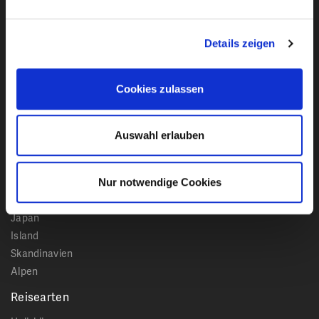
Ich habe die
Datenschutzbestimmungen
von Club
Reisen Stumböck GmbH & Co. KG zur Kenntnis
Details zeigen
genommen.
Bleiben Sie mit unserem Newsletter auf dem
Cookies zulassen
Laufenden!
Auswahl erlauben
Reiseziele
Kanada
Nur notwendige Cookies
USA
Japan
Island
Skandinavien
Alpen
Reisearten