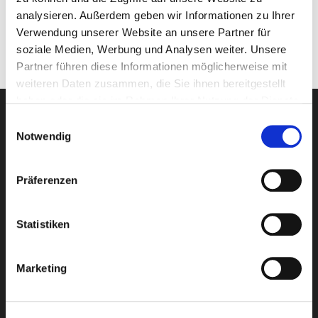
Gerne erstellen wir Ihnen ein persönliches Angebot.
analysieren. Außerdem geben wir Informationen zu Ihrer
Zum
Anfrageformular.
Verwendung unserer Website an unsere Partner für
soziale Medien, Werbung und Analysen weiter. Unsere
Partner führen diese Informationen möglicherweise mit
weiteren Daten zusammen, die Sie ihnen bereitgestellt
haben oder die sie im Rahmen Ihrer Nutzung der Dienste
gesammelt haben.
Einwilligungsauswahl
Notwendig
Newsletter-Anmeldung
E-Mail-Adresse eingeben
Präferenzen
Statistiken
Ich habe die
Datenschutzbestimmungen
von Club
Marketing
Reisen Stumböck GmbH & Co. KG zur Kenntnis
genommen.