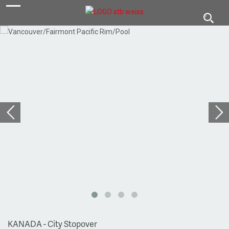
navigation
Toggl
navig
KANADA - City Stopover