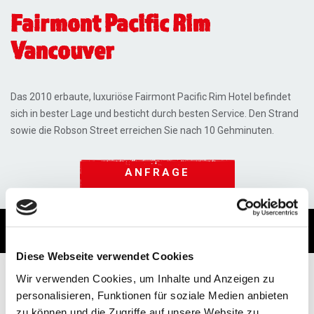
Fairmont Pacific Rim
Vancouver
Das 2010 erbaute, luxuriöse Fairmont Pacific Rim Hotel befindet
sich in bester Lage und besticht durch besten Service. Den Strand
sowie die Robson Street erreichen Sie nach 10 Gehminuten.
ANFRAGE
Lage / Ausstattung
Termine & Preise
Diese Webseite verwendet Cookies
Wir verwenden Cookies, um Inhalte und Anzeigen zu
Preise aktuell auf Anfrage.
personalisieren, Funktionen für soziale Medien anbieten
zu können und die Zugriffe auf unsere Website zu