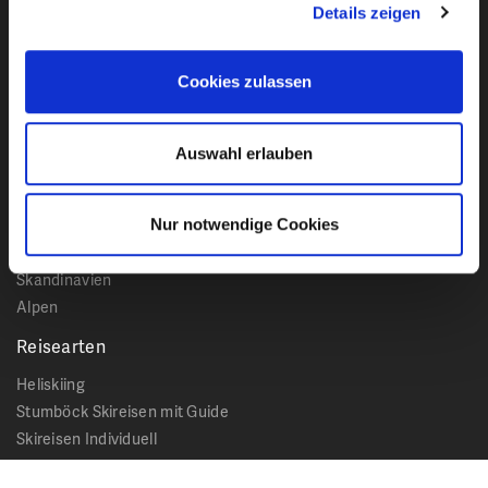
Details zeigen
Bleiben Sie mit unserem Newsletter auf dem
Laufenden!
Cookies zulassen
Reiseziele
Auswahl erlauben
Kanada
USA
Japan
Nur notwendige Cookies
Island
Skandinavien
Alpen
Reisearten
Heliskiing
Stumböck Skireisen mit Guide
Skireisen Individuell
Catskiing