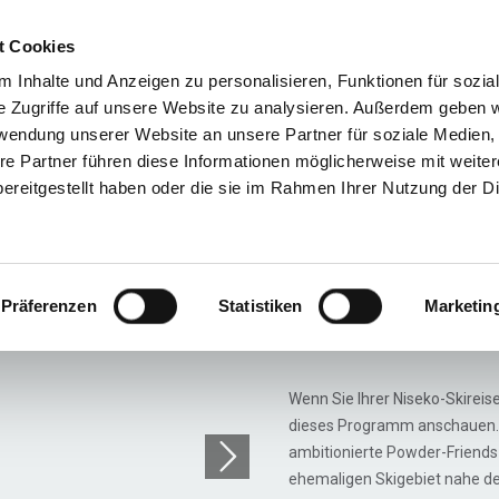
t Cookies
Reiseziele
Reisearten
Service & N
 Inhalte und Anzeigen zu personalisieren, Funktionen für sozia
e Zugriffe auf unsere Website zu analysieren. Außerdem geben w
rwendung unserer Website an unsere Partner für soziale Medien
re Partner führen diese Informationen möglicherweise mit weite
Freeride Skisafaris Jap
ereitgestellt haben oder die sie im Rahmen Ihrer Nutzung der D
Catskiin
Tagespa
Präferenzen
Statistiken
Marketin
Wenn Sie Ihrer Niseko-Skireise
dieses Programm anschauen. C
ambitionierte Powder-Friends 
ehemaligen Skigebiet nahe de