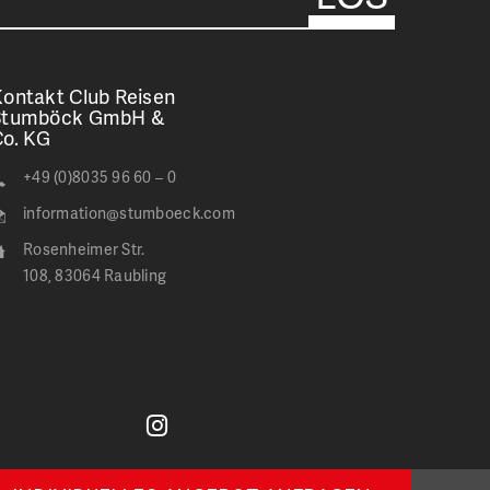
ontakt Club Reisen
Stumböck GmbH &
Co. KG
+49 (0)8035 96 60 – 0
information@stumboeck.com
Rosenheimer Str.
108, 83064 Raubling
Jetzt
Stumböck