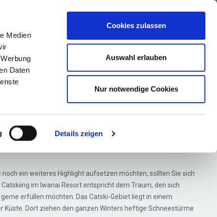
ews
Über uns
Anfragen
Cookies zulassen
le Medien
ir
Auswahl erlauben
, Werbung
ren Daten
an
ienste
Nur notwendige Cookies
g Niseko -
ket
g
Details zeigen
 noch ein weiteres Highlight aufsetzen möchten, sollten Sie sich
atskiing im Iwanai Resort entspricht dem Traum, den sich
gerne erfüllen möchten. Das Catski-Gebiet liegt in einem
r Küste. Dort ziehen den ganzen Winters heftige Schneestürme