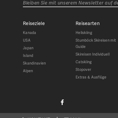
Bleiben Sie mit unserem Newsletter auf 
Reiseziele
Reisearten
Kanada
Heliskiing
USA
Stumböck Skireisen mit
Guide
Japan
Skireisen Individuell
Island
Catskiing
Skandinavien
Stopover
Alpen
Extras & Ausflüge
Jetzt
Stumböck