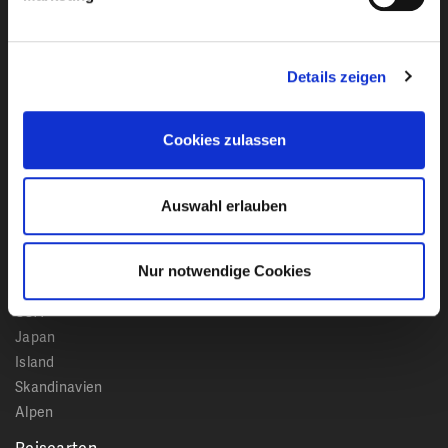
Ich habe die
Datenschutzbestimmungen
von Club
Reisen Stumböck GmbH & Co. KG zur Kenntnis
Details zeigen
genommen.
Cookies zulassen
Bleiben Sie mit unserem Newsletter auf dem
Laufenden!
Auswahl erlauben
Reiseziele
Nur notwendige Cookies
Kanada
USA
Japan
Island
Skandinavien
Alpen
Reisearten