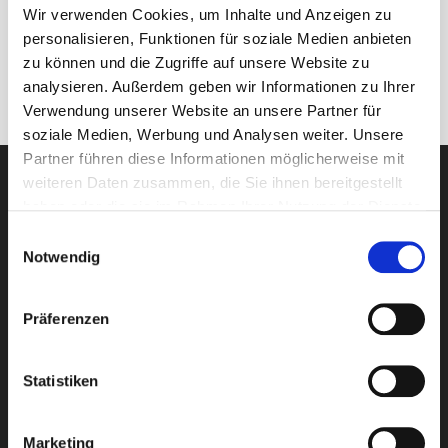
Wir verwenden Cookies, um Inhalte und Anzeigen zu
ENTDECKEN
personalisieren, Funktionen für soziale Medien anbieten
zu können und die Zugriffe auf unsere Website zu
analysieren. Außerdem geben wir Informationen zu Ihrer
Verwendung unserer Website an unsere Partner für
soziale Medien, Werbung und Analysen weiter. Unsere
Partner führen diese Informationen möglicherweise mit
weiteren Daten zusammen, die Sie ihnen bereitgestellt
KOSTENLOSE BERATUNG
haben oder die sie im Rahmen Ihrer Nutzung der Dienste
gesammelt haben.
Einwilligungsauswahl
Notwendig
Präferenzen
Newsletter-Anmeldung
Statistiken
E-Mail-Adresse eingeben
Marketing