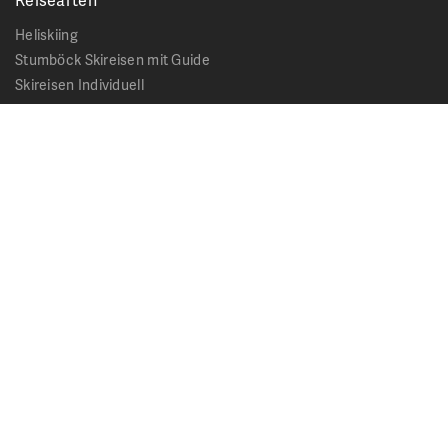
Heliskiing
Stumböck Skireisen mit Guide
Skireisen Individuell
Catskiing
Stopover
Extras & Ausflüge
Rechtliches
Impressum
Datenschutz
AGB - Allgemeine Geschäftsbedingungen
Formblatt Pauschalreise
Cookie Hinweis
Service & News
Kontakt
Kataloge